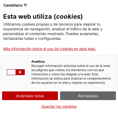
Menú
Busc
. Abrir en una nueva ventana.
Castellano ▽
Esta web utiliza (
cookies
)
ACCIÓ - Agencia para el crecimiento de las empresas
ACCIÓ - Agencia para el crecimiento de las empresas
Buscador
Utilizamos cookies propias y de terceros para mejorar tu
Inicio
Instalación generadora con venta de toda la
experiencia de navegación, analizar el tráfico de la web y
energía producida de más de 500 kW
personalizar el contenido mostrado. Puedes aceptarlas,
rechazarlas todas o configurarlas.
Ayudas y servicios
Solicitar la autorización de
Más información sobre el uso de cookies en esta web.
Países
explotación definitiva e
Servicios de Internacionalización
Analítica
inscripción definitiva en el
Sectores
Recogen información anónima sobre el uso de la web,
RIPRE, si ha requerido
las páginas que visitas, los elementos con los que
Servicios de Innovación
Servicios para Startups
interactúas y cómo has llegado a la web. Esta
Actividades
autorización
información se utiliza para analizar el comportamiento
de los usuarios en la web y mejorar su experiencia.
administrativa previa
ACCIÓ
Acéptalas todas
Recházalas
Contacto
Guardar los cambios
Idioma:
es
Por Internet