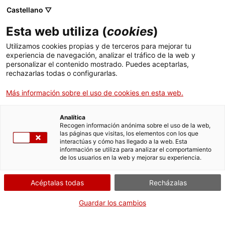
Menú
Busc
. Abrir en una nueva ventana.
Castellano ▽
Esta web utiliza (
cookies
)
ACCIÓ - Agencia para el crecimiento de las empresas
ACCIÓ - Agencia para el crecimiento de las empresas
Buscador
Utilizamos cookies propias y de terceros para mejorar tu
Inicio
Instalación generadora con venta de toda la
experiencia de navegación, analizar el tráfico de la web y
energía producida de más de 500 kW
personalizar el contenido mostrado. Puedes aceptarlas,
rechazarlas todas o configurarlas.
Ayudas y servicios
Solicitar la modificación,
Más información sobre el uso de cookies en esta web.
Países
el cambio de titular o la
Servicios de Internacionalización
Analítica
baja de la instalación, si
Sectores
Recogen información anónima sobre el uso de la web,
ha requerido autorización
las páginas que visitas, los elementos con los que
Servicios de Innovación
Servicios para Startups
interactúas y cómo has llegado a la web. Esta
Actividades
administrativa previa
información se utiliza para analizar el comportamiento
de los usuarios en la web y mejorar su experiencia.
ACCIÓ
Acéptalas todas
Recházalas
Contacto
Por Internet
Guardar los cambios
Idioma:
es
. Acceder a Formulario
Iniciar