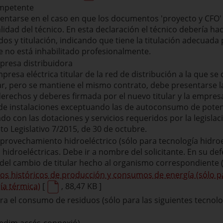
ompetente
ntarse en el caso en que los documentos 'proyecto y CFO' 
alidad del técnico. En esta declaración el técnico debería h
os y titulación, indicando que tiene la titulación adecuada
ue no está inhabilitado profesionalmente.
presa distribuidora
resa eléctrica titular de la red de distribución a la que se c
lar, pero se mantiene el mismo contrato, debe presentarse 
erechos y deberes firmada por el nuevo titular y la empresa 
 de instalaciones exceptuando las de autoconsumo de potenc
o con las dotaciones y servicios requeridos por la legislaci
eto Legislativo 7/2015, de 30 de octubre.
aprovechamiento hidroeléctrico (sólo para tecnología hidroe
s hidroeléctricas. Debe ir a nombre del solicitante. En su d
d del cambio de titular hecho al organismo correspondiente (A
os históricos de producción y consumos de energía (sólo p
a térmica)
[
, 88,47 KB ]
ara el consumo de residuos (sólo para las siguientes tecnolo
cedim accés-connexió)