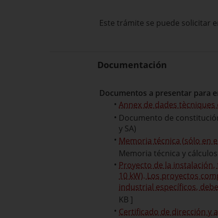
Este trámite se puede solicitar
Documentación
Documentos a presentar para e
Annex de dades tècniques d
Documento de constitución
y SA)
Memoria técnica (sólo en e
Memoria técnica y cálculos 
Proyecto de la instalación,
10 kW). Los proyectos comp
industrial específicos, d
KB ]
Certificado de dirección y