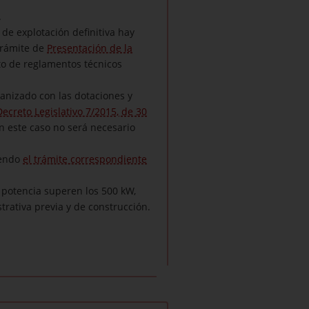
.
 de explotación definitiva hay
 trámite de
Presentación de la
sto de reglamentos técnicos
banizado con las dotaciones y
Decreto Legislativo 7/2015, de 30
en este caso no será necesario
iendo
el trámite correspondiente
 potencia superen los 500 kW,
trativa previa y de construcción.