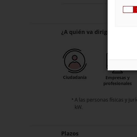
¿A quién va dirigido?
Ciudadanía
Empresas y
profesionales
A las personas físicas y ju
kW.
Plazos