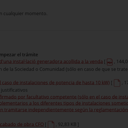
 en cualquier momento.
mpezar el trámite
'una instal·lació generadora acollida a la venda
[
, 144,0
 de la Sociedad o Comunidad (sólo en caso de que se trate
l caso de instalaciones de potencia de hasta 10 kW)
[
, 1
justificativos
 firmado por facultativo competente (sólo en el caso de ins
lementarios a los diferentes tipos de instalaciones somet
eben tramitarse independientemente según la reglamentació
 acabado de obra CFO
[
, 92,83 KB ]