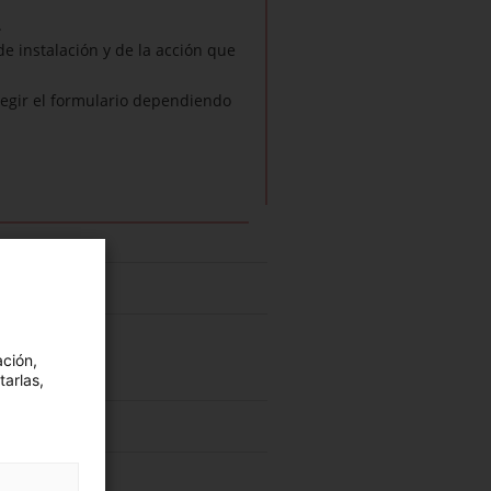
.
e instalación y de la acción que
elegir el formulario dependiendo
ación,
tarlas,