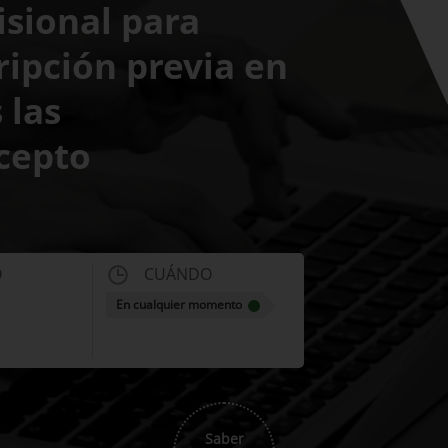
isional para
ripción previa en
 las
xcepto
O
CUÁNDO
En cualquier momento
Saber