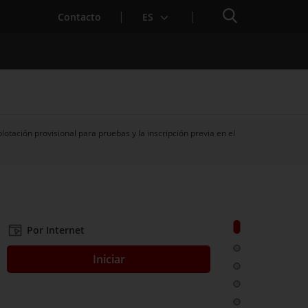
Buscador
Contacto
ES
plotación provisional para pruebas y la inscripción previa en el
para Startups
Ir a: Solicitar
Por Internet
Ir a: ¿Qué es?
Iniciar
Ir a: ¿A quién 
Ir a: Plazos
Ir a: Documen