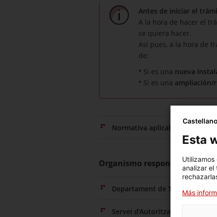
Antes de iniciar el trám
A la hora de hacer el t
se quiera hacer.
Así pues, a la hora de t
de:
Si es una
nueva instal
Si es una
ampliación/
Castellan
Normativa aplicable
Esta w
Utilizamos
Organismo responsable
analizar el
rechazarlas
Departament de Territori, Habit
Más inform
Servei d'Autorització d'Instal·l