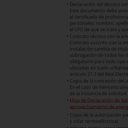
Declaración del técnico c
Este documento debe prese
el certificado de profesion
personales: nombre, apellid
el CFO de que se trate y q
Contrato técnico con la em
Contrato suscrito con la emp
instalación cambia de titu
subrogación de todos los d
obligatorio para todo tipo
ubicadas en suelo urbanizad
artículo 21.3 del Real Decr
Copia de la concesión del 
En el caso de minicentrale
de la instancia de solicitu
Hoja de Declaración de dat
aprovechamiento de energí
Copia de la autorización p
y solar termoeléctrica)
Informe gestor xarxa (pro