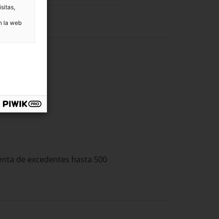
sitas,
n la web
 venta de excedentes hasta 500