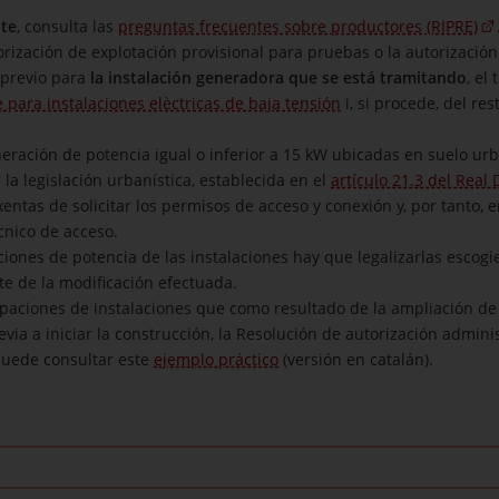
ite
, consulta las
preguntas frecuentes sobre productores (RIPRE)
torización de explotación provisional para pruebas o la autorización
 previo para
la instalación generadora que se está tramitando
, el
 para instalaciones elèctricas de baja tensión
i, si procede, del re
neración de potencia igual o inferior a 15 kW ubicadas en suelo ur
 la legislación urbanística, establecida en el
artículo 21.3 del Real 
entas de solicitar los permisos de acceso y conexión y, por tanto, 
cnico de acceso.
iones de potencia de las instalaciones hay que legalizarlas escog
nte de la modificación efectuada.
upaciones de instalaciones que como resultado de la ampliación de
via a iniciar la construcción, la Resolución de autorización adminis
puede consultar este
ejemplo práctico
(versión en catalán).