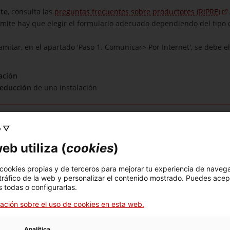
ite
, consulta las
preguntas frecuentes sobre productores (RIPRE)
rámite hay que elegir el formulario adecuado dependiendo del tipo d
ramitar, en el apartado 'Paso 1. Comunicar> Por Internet', se debe 
ación
reducción
de una instalación
o ▽
eb utiliza (
cookies
)
 cookies propias y de terceros para mejorar tu experiencia de naveg
 tráfico de la web y personalizar el contenido mostrado. Puedes acep
 todas o configurarlas.
atge i Transició Ecològica
ación sobre el uso de cookies en esta web.
acions Elèctriques de Producció
Analítica