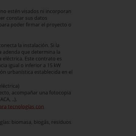
no estén visados ni incorporan
acer constar sus datos
 para poder firmar el proyecto o
onecta la instalación. Si la
la adenda que determina la
eléctrica. Este contrato es
ia igual o inferior a 15 kW
ón urbanística establecida en el
léctrica)
efecto, acompañar una fotocopia
CA, ..).
ara tecnologías con
gías: biomasa, biogás, residuos