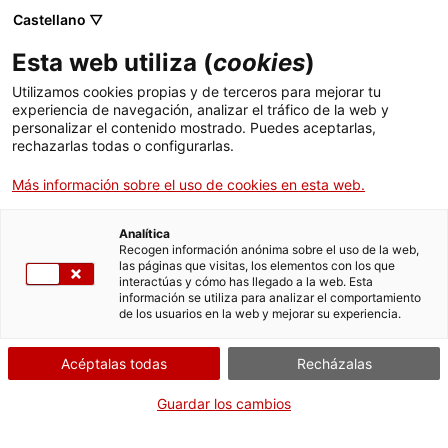
Menú
Busc
. Abrir en una nueva ventana.
Castellano ▽
Esta web utiliza (
cookies
)
ACCIÓ - Agencia para el crecimiento de las empresas
ACCIÓ - Agencia para el crecimiento de las empresas
Buscador
Utilizamos cookies propias y de terceros para mejorar tu
Inicio
Entidades aseguradoras y reaseguradoras
experiencia de navegación, analizar el tráfico de la web y
(Registro administrativo de distribuidores de
personalizar el contenido mostrado. Puedes aceptarlas,
rechazarlas todas o configurarlas.
seguros y reaseguros)
Ayudas y servicios
Más información sobre el uso de cookies en esta web.
Países
Modificar la inscripción
Servicios de Internacionalización
Analítica
Sectores
Recogen información anónima sobre el uso de la web,
las páginas que visitas, los elementos con los que
Servicios de Innovación
Servicios para Startups
interactúas y cómo has llegado a la web. Esta
Actividades
información se utiliza para analizar el comportamiento
Por Internet
de los usuarios en la web y mejorar su experiencia.
ACCIÓ
. Acceder a Formulario solicita
Iniciar
Acéptalas todas
Recházalas
Contacto
CUÁNDO
Guardar los cambios
En cualquier momento
Idioma:
es