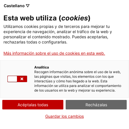
Menú
Busc
. Abrir en una nueva ventana.
Castellano ▽
Esta web utiliza (
cookies
)
ACCIÓ - Agencia para el crecimiento de las empresas
ACCIÓ - Agencia para el crecimiento de las empresas
Buscador
Utilizamos cookies propias y de terceros para mejorar tu
Inicio
experiencia de navegación, analizar el tráfico de la web y
Autorización de actividades
personalizar el contenido mostrado. Puedes aceptarlas,
rechazarlas todas o configurarlas.
Ayudas y servicios
formativas para profesionales que
realizan tratamientos de
Más información sobre el uso de cookies en esta web.
Países
prevención de la legionelosis
Servicios de Internacionalización
Analítica
Sectores
Recogen información anónima sobre el uso de la web,
las páginas que visitas, los elementos con los que
Servicios de Innovación
Servicios para Startups
interactúas y cómo has llegado a la web. Esta
Actividades
información se utiliza para analizar el comportamiento
de los usuarios en la web y mejorar su experiencia.
¿Qué necesitas hacer?
ACCIÓ
Consulta a continuación todas las opciones
Acéptalas todas
Recházalas
Contacto
vinculadas al trámite. Selecciona la que se
Guardar los cambios
corresponda con tu caso y podrás acceder a
Idioma:
es
toda la información y condiciones de