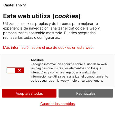
Menú
Busc
. Abrir en una nueva ventana.
Castellano ▽
Esta web utiliza (
cookies
)
ACCIÓ - Agencia para el crecimiento de las empresas
ACCIÓ - Agencia para el crecimiento de las empresas
Buscador
Utilizamos cookies propias y de terceros para mejorar tu
Inicio
Subvenciones de proyectos singulares de
experiencia de navegación, analizar el tráfico de la web y
promoción de la economía social y solidaria,
personalizar el contenido mostrado. Puedes aceptarlas,
rechazarlas todas o configurarlas.
creación de cooperativas y proyectos de
Ayudas y servicios
intercooperación
Más información sobre el uso de cookies en esta web.
Países
Aportar documentación
Servicios de Internacionalización
Analítica
Sectores
2024
Recogen información anónima sobre el uso de la web,
las páginas que visitas, los elementos con los que
Servicios de Innovación
Servicios para Startups
interactúas y cómo has llegado a la web. Esta
Actividades
información se utiliza para analizar el comportamiento
de los usuarios en la web y mejorar su experiencia.
ACCIÓ
Por Internet
Acéptalas todas
Recházalas
Contacto
. Acceder a Acceder al formula
Iniciar
Guardar los cambios
Idioma:
es
CUÁNDO