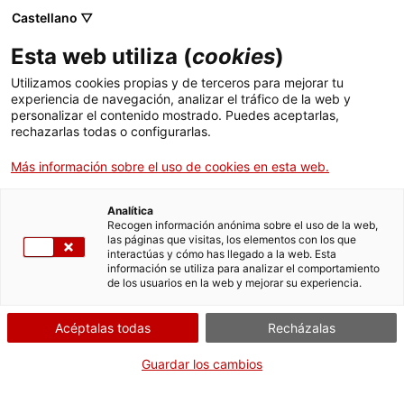
Menú
Busc
. Abrir en una nueva ventana.
Castellano ▽
Esta web utiliza (
cookies
)
ACCIÓ - Agencia para el crecimiento de las empresas
ACCIÓ - Agencia para el crecimiento de las empresas
Buscador
Utilizamos cookies propias y de terceros para mejorar tu
Inicio
experiencia de navegación, analizar el tráfico de la web y
Cursos de catalán en Madrid
personalizar el contenido mostrado. Puedes aceptarlas,
rechazarlas todas o configurarlas.
Ayudas y servicios
Más información sobre el uso de cookies en esta web.
Países
Servicios de Internacionalización
Analítica
¿Qué necesitas hacer?
Sectores
Recogen información anónima sobre el uso de la web,
las páginas que visitas, los elementos con los que
Servicios de Innovación
Servicios para Startups
Consulta a continuación todas las opciones
interactúas y cómo has llegado a la web. Esta
Actividades
información se utiliza para analizar el comportamiento
vinculadas al trámite. Selecciona la que se
de los usuarios en la web y mejorar su experiencia.
corresponda con tu caso y podrás acceder a
ACCIÓ
toda la información y condiciones de
Acéptalas todas
Recházalas
tramitación.
Contacto
Guardar los cambios
Idioma:
es