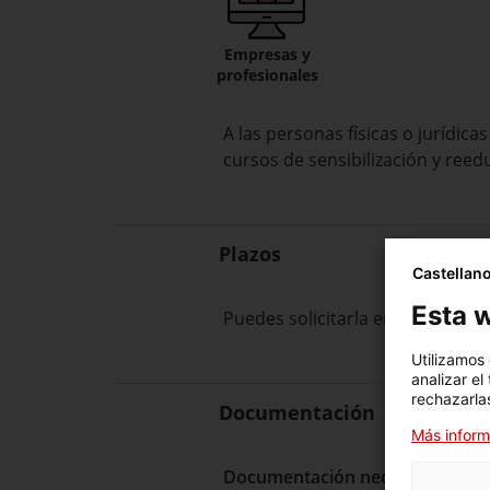
Empresas y
profesionales
A las personas físicas o jurídica
cursos de sensibilización y reedu
Plazos
Castellan
Esta w
Puedes solicitarla en cualquier
Utilizamos
analizar el
rechazarlas
Documentación
Más inform
Documentación necesaria para t