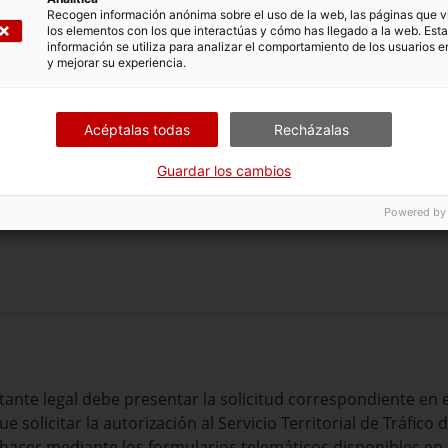
Recogen información anónima sobre el uso de la web, las páginas que vi
tular o de quién la representa y del personal directivo, doc
los elementos con los que interactúas y cómo has llegado a la web. Esta
alta presentarla si el solicitante se opone a que la Adminis
información se utiliza para analizar el comportamiento de los usuarios e
ispone
el
ar
tículo 70 del Decreto 76/2020
.
y mejorar su experiencia.
 la representación. En caso de que la persona representante
ción (Representa) o firme con certificado de representación
Acéptalas todas
Recházalas
ber como aportar esta documentación,
consulta este vídeo tu
Guardar los cambios
.
Powered by
que aportar a la Administración
tante legal debe presentar la solicitud correspondiente en e
 solicitar la autorización al Servicio Territorial de Tráfico 
e hacer mediante los formularios telemáticos disponibles en