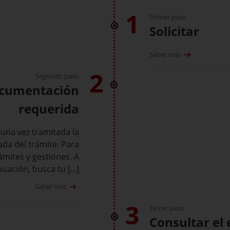
1
Primer paso
Solicitar
Saber más
2
Segundo paso
ocumentación
requerida
una vez tramitada la
vada del trámite. Para
rámites y gestiones. A
uación, busca tu [...]
Saber más
3
Tercer paso
Consultar el 