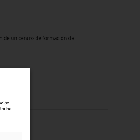
ción de un centro de formación de
ación,
tarlas,