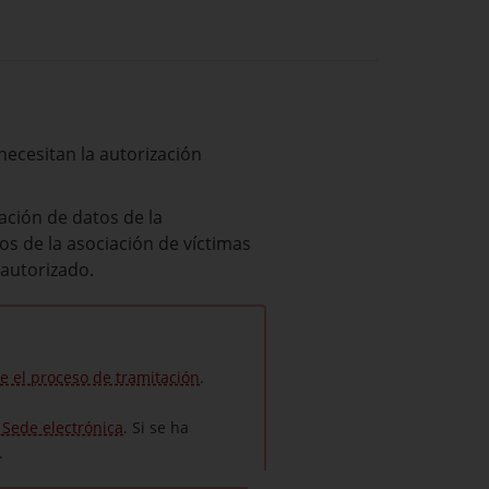
necesitan la autorización
cación de datos de la
os de la asociación de víctimas
 autorizado.
e el proceso de tramitación
.
a Sede electrónica
. Si se ha
.