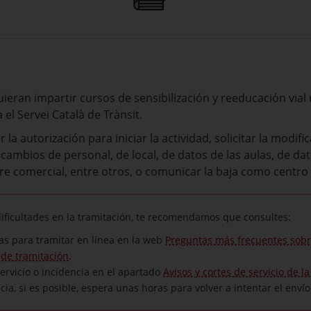
eran impartir cursos de sensibilización y reeducación vial 
el Servei Català de Trànsit.
 la autorización para iniciar la actividad, solicitar la modifi
ambios de personal, de local, de datos de las aulas, de dat
re comercial, entre otros, o comunicar la baja como centro
ificultades en la tramitación, te recomendamos que consultes:
as para tramitar en línea en la web
Preguntas más frecuentes sobr
 de tramitación
.
ervicio o incidencia en el apartado
Avisos y cortes de servicio de l
ia, si es posible, espera unas horas para volver a intentar el envío