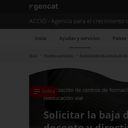
. Abrir en una nueva ventana.
ACCIÓ - Agencia para el crecimiento 
Inicio
Ayudas y servicios
Países
Inicio
Ayudas y servicios
Autorización de centros de for
Servicios de 
Autorización de centros de formaci
Índice
reeducación vial
Solicitar la baja
docente y direct