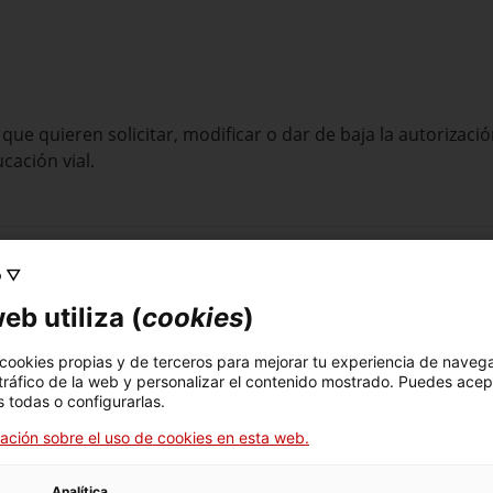
s que quieren solicitar, modificar o dar de baja la autoriza
cación vial.
o ▽
eb utiliza (
cookies
)
 momento.
 cookies propias y de terceros para mejorar tu experiencia de naveg
 tráfico de la web y personalizar el contenido mostrado. Puedes acep
 todas o configurarlas.
ación sobre el uso de cookies en esta web.
odas las bajas:
Analítica