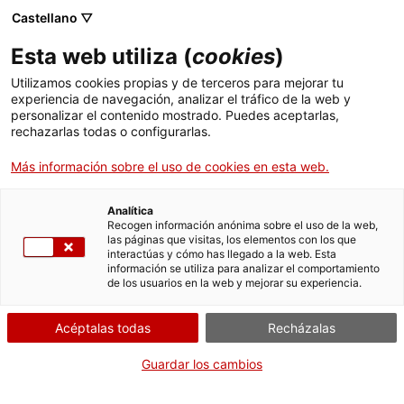
Menú
Busc
. Abrir en una nueva ventana.
Castellano ▽
Esta web utiliza (
cookies
)
ACCIÓ - Agencia para el crecimiento de las empresas
ACCIÓ - Agencia para el crecimiento de las empresas
Buscador
Utilizamos cookies propias y de terceros para mejorar tu
Inicio
Informe de prevención y seguridad en materia
experiencia de navegación, analizar el tráfico de la web y
de incendios
personalizar el contenido mostrado. Puedes aceptarlas,
rechazarlas todas o configurarlas.
Ayudas y servicios
Solicitar el informe para
Más información sobre el uso de cookies en esta web.
Países
los establecimientos,
Servicios de Internacionalización
Analítica
actividades,
Sectores
Recogen información anónima sobre el uso de la web,
infraestructuras o
las páginas que visitas, los elementos con los que
Servicios de Innovación
Servicios para Startups
interactúas y cómo has llegado a la web. Esta
Actividades
edificios incluidos en el
información se utiliza para analizar el comportamiento
de los usuarios en la web y mejorar su experiencia.
anexo 1 de la Ley 3/2010
ACCIÓ
Acéptalas todas
Recházalas
Contacto
Guardar los cambios
Idioma:
es
Por Internet