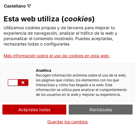
Menú
Busc
. Abrir en una nueva ventana.
Castellano ▽
Esta web utiliza (
cookies
)
ACCIÓ - Agencia para el crecimiento de las empresas
ACCIÓ - Agencia para el crecimiento de las empresas
Buscador
Utilizamos cookies propias y de terceros para mejorar tu
Inicio
Subvenciones para proyectos de
experiencia de navegación, analizar el tráfico de la web y
multilocalización
personalizar el contenido mostrado. Puedes aceptarlas,
rechazarlas todas o configurarlas.
Ayudas y servicios
Solicitar la ayuda
Más información sobre el uso de cookies en esta web.
Países
Servicios de Internacionalización
Analítica
Sectores
Recogen información anónima sobre el uso de la web,
las páginas que visitas, los elementos con los que
Servicios de Innovación
Servicios para Startups
Por Internet
interactúas y cómo has llegado a la web. Esta
Actividades
información se utiliza para analizar el comportamiento
de los usuarios en la web y mejorar su experiencia.
. Acceder a Formulari de sol·lic
Iniciar
ACCIÓ
Acéptalas todas
Recházalas
CUÁNDO
Contacto
Guardar los cambios
Fuera de plazo
Idioma:
es
Del 07/06/2024 al 16/07/2024