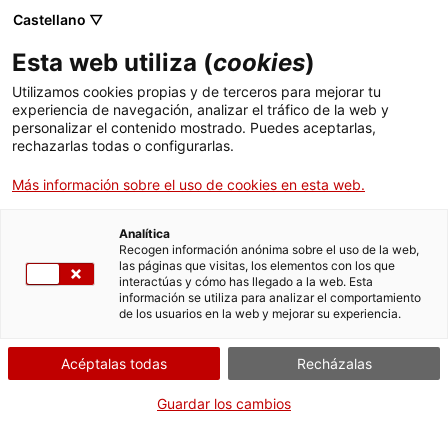
Menú
Busc
. Abrir en una nueva ventana.
Castellano ▽
Esta web utiliza (
cookies
)
ACCIÓ - Agencia para el crecimiento de las empresas
ACCIÓ - Agencia para el crecimiento de las empresas
Buscador
Utilizamos cookies propias y de terceros para mejorar tu
Inicio
Ayudas al fomento de infraestructuras
experiencia de navegación, analizar el tráfico de la web y
compartidas para la distribución y
personalizar el contenido mostrado. Puedes aceptarlas,
rechazarlas todas o configurarlas.
comercialización de productos
Ayudas y servicios
agroalimentarios
Más información sobre el uso de cookies en esta web.
Países
Justificar las actuaciones
Servicios de Internacionalización
Analítica
Sectores
Recogen información anónima sobre el uso de la web,
las páginas que visitas, los elementos con los que
Servicios de Innovación
Servicios para Startups
interactúas y cómo has llegado a la web. Esta
Actividades
información se utiliza para analizar el comportamiento
de los usuarios en la web y mejorar su experiencia.
Por Internet
ACCIÓ
Iniciar
Acéptalas todas
Recházalas
Contacto
Guardar los cambios
CUÁNDO
Idioma:
es
En plazo