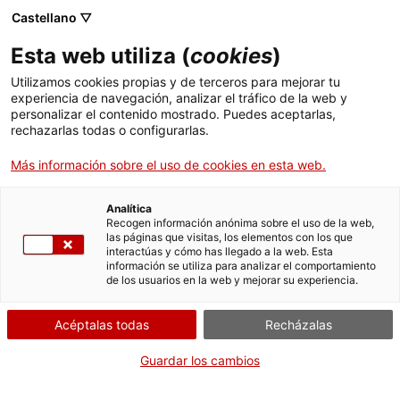
Menú
Busc
. Abrir en una nueva ventana.
Castellano ▽
Esta web utiliza (
cookies
)
ACCIÓ - Agencia para el crecimiento de las empresas
ACCIÓ - Agencia para el crecimiento de las empresas
Buscador
Utilizamos cookies propias y de terceros para mejorar tu
Inicio
Expediente académico del Instituto de
experiencia de navegación, analizar el tráfico de la web y
Seguridad Pública de Cataluña
personalizar el contenido mostrado. Puedes aceptarlas,
rechazarlas todas o configurarlas.
Ayudas y servicios
Solicitar el expediente
Más información sobre el uso de cookies en esta web.
Países
académico
Servicios de Internacionalización
Analítica
Sectores
Recogen información anónima sobre el uso de la web,
las páginas que visitas, los elementos con los que
Servicios de Innovación
Servicios para Startups
interactúas y cómo has llegado a la web. Esta
Actividades
información se utiliza para analizar el comportamiento
Por Internet
de los usuarios en la web y mejorar su experiencia.
ACCIÓ
. Acceder a Solicitud de expe
Iniciar
Acéptalas todas
Recházalas
Contacto
Guardar los cambios
CUÁNDO
Idioma:
es
En cualquier momento