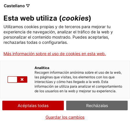
Menú
Busc
. Abrir en una nueva ventana.
Castellano ▽
Esta web utiliza (
cookies
)
ACCIÓ - Agencia para el crecimiento de las empresas
ACCIÓ - Agencia para el crecimiento de las empresas
Buscador
Utilizamos cookies propias y de terceros para mejorar tu
Inicio
Convocatoria de personal laboral fijo del
experiencia de navegación, analizar el tráfico de la web y
Departamento de Interior y Seguridad Pública
personalizar el contenido mostrado. Puedes aceptarlas,
rechazarlas todas o configurarlas.
(LISP/200/25)
Ayudas y servicios
Más información sobre el uso de cookies en esta web.
Países
Solicitar la participación a
oficial/a de 1ª,
Servicios de Internacionalización
Analítica
Sectores
Recogen información anónima sobre el uso de la web,
especialidad
las páginas que visitas, los elementos con los que
Servicios de Innovación
Servicios para Startups
interactúas y cómo has llegado a la web. Esta
Actividades
mantenimiento D1
información se utiliza para analizar el comportamiento
de los usuarios en la web y mejorar su experiencia.
(200.03/25)
ACCIÓ
Acéptalas todas
Recházalas
Contacto
Guardar los cambios
Por Internet
Idioma:
es