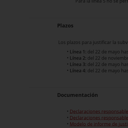
Para la línea 5 no se p
Plazos
Los plazos para justificar la sub
Línea 1:
del 22 de mayo has
Línea 2:
del 22 de noviembr
Línea 3:
del 22 de mayo has
Línea 4:
del 22 de mayo has
Documentación
Declaraciones responsable
Declaraciones responsables
Modelo de informe de justi