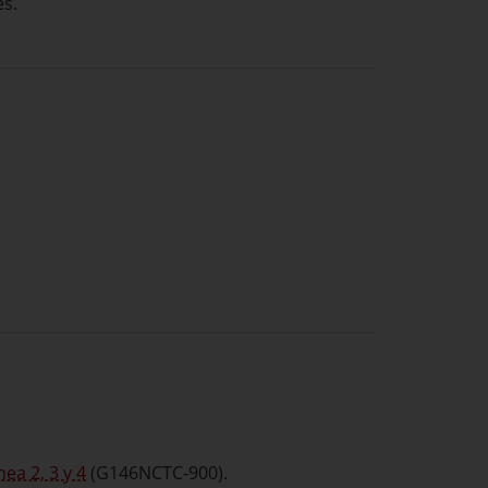
es.
ea 2, 3 y 4
(G146NCTC-900).