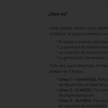
¿Qué es?
Estas ayudas tienen como objetiv
Solidaria. Se quiere fomentar la 
El apoyo
a nuevas iniciativ
La apertura en nuevos me
La creación de nuevos prod
La generación de empleo y 
Todo eso, para dinamizar el mer
dividen en 5 líneas:
Línea 1 – GerminESS.
Para 
de desarrollo, en fase de in
Línea 2 – CreixESS.
Para pr
de implementación.
Línea 3 – ArrelESS.
Para pr
en una fase de estabilidad