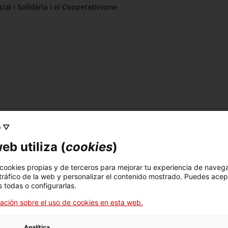
al i Solidària i el Cooperativisme
o ▽
eb utiliza (
cookies
)
 cookies propias y de terceros para mejorar tu experiencia de naveg
 tráfico de la web y personalizar el contenido mostrado. Puedes acep
 todas o configurarlas.
ación sobre el uso de cookies en esta web.
arrollen actividad económica.
Analítica