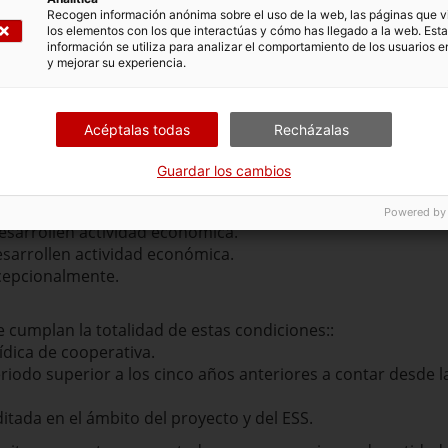
rrollen actividad económica.
Recogen información anónima sobre el uso de la web, las páginas que vi
los elementos con los que interactúas y cómo has llegado a la web. Esta
ermiten proyectos presentados por agrupaciones de entidad
información se utiliza para analizar el comportamiento de los usuarios e
y mejorar su experiencia.
Acéptalas todas
Recházalas
Guardar los cambios
es
Powered by
esarrollen actividad económica.
sarrollen actividad económica.
xcepcionalmente.
 cumplan la totalidad de estas condiciones::
dica de cooperativa.
riodo superior a los cinco años anteriores a contar desde la
itada en el ámbito del proyecto y del ESS.