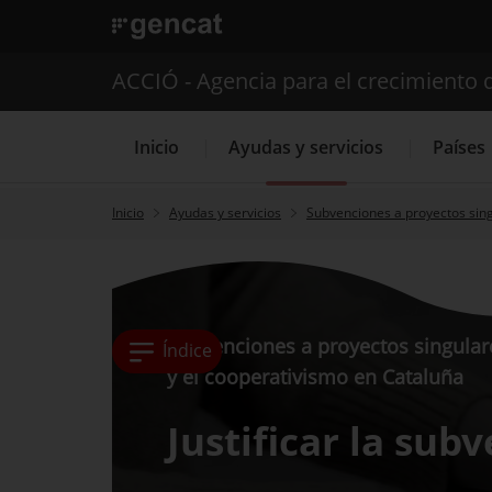
. Abrir en una nueva ventana.
ACCIÓ - Agencia para el crecimiento 
Inicio
Ayudas y servicios
Países
Inicio
Ayudas y servicios
Subvenciones a proyectos sing
Servicios de 
Subvenciones a proyectos singulare
Índice
y el cooperativismo en Cataluña
Justificar la sub