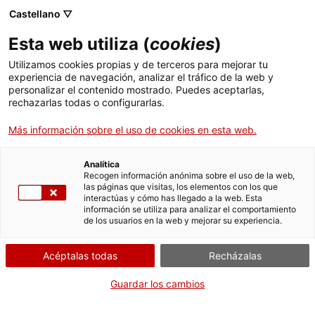
Menú
Busc
. Abrir en una nueva ventana.
Castellano ▽
Esta web utiliza (
cookies
)
ACCIÓ - Agencia para el crecimiento de las empresas
ACCIÓ - Agencia para el crecimiento de las empresas
Buscador
Utilizamos cookies propias y de terceros para mejorar tu
Inicio
experiencia de navegación, analizar el tráfico de la web y
Subvenciones del programa TU+1
personalizar el contenido mostrado. Puedes aceptarlas,
rechazarlas todas o configurarlas.
Ayudas y servicios
2025 - 2026
Más información sobre el uso de cookies en esta web.
Países
Servicios de Internacionalización
Analítica
Sectores
Recogen información anónima sobre el uso de la web,
¿Qué necesitas hacer?
las páginas que visitas, los elementos con los que
Servicios de Innovación
Servicios para Startups
interactúas y cómo has llegado a la web. Esta
Actividades
información se utiliza para analizar el comportamiento
Consulta a continuación todas las opciones
de los usuarios en la web y mejorar su experiencia.
vinculadas al trámite. Selecciona la que se
ACCIÓ
corresponda con tu caso y podrás acceder a
Acéptalas todas
Recházalas
toda la información y condiciones de
Contacto
tramitación.
Guardar los cambios
Idioma:
es