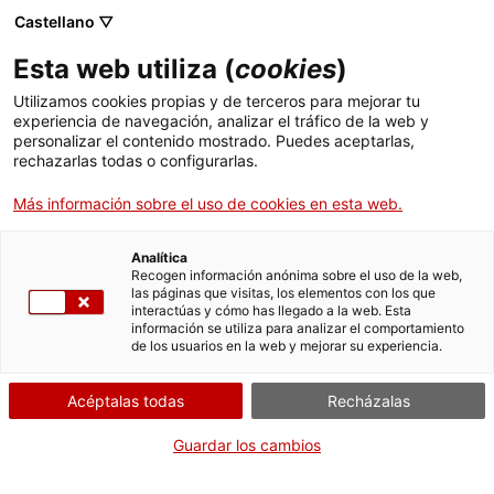
Menú
Busc
. Abrir en una nueva ventana.
Castellano ▽
Esta web utiliza (
cookies
)
ACCIÓ - Agencia para el crecimiento de las empresas
ACCIÓ - Agencia para el crecimiento de las empresas
Buscador
Utilizamos cookies propias y de terceros para mejorar tu
Inicio
Registro de operadores profesionales de
experiencia de navegación, analizar el tráfico de la web y
vegetales de Cataluña
personalizar el contenido mostrado. Puedes aceptarlas,
rechazarlas todas o configurarlas.
Ayudas y servicios
Solicitar la autorización y
Más información sobre el uso de cookies en esta web.
Países
la inscripción en el
Servicios de Internacionalización
Analítica
registro
Sectores
Recogen información anónima sobre el uso de la web,
las páginas que visitas, los elementos con los que
Servicios de Innovación
Servicios para Startups
interactúas y cómo has llegado a la web. Esta
Actividades
información se utiliza para analizar el comportamiento
de los usuarios en la web y mejorar su experiencia.
ACCIÓ
Por Internet
Acéptalas todas
Recházalas
Contacto
. Acceder a Formulario
Iniciar
Guardar los cambios
Idioma:
es
CUÁNDO