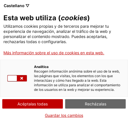
Menú
Busc
. Abrir en una nueva ventana.
Castellano ▽
Esta web utiliza (
cookies
)
ACCIÓ - Agencia para el crecimiento de las empresas
ACCIÓ - Agencia para el crecimiento de las empresas
Buscador
Utilizamos cookies propias y de terceros para mejorar tu
Inicio
Registre de societats agràries de transformació
experiencia de navegación, analizar el tráfico de la web y
de Catalunya
personalizar el contenido mostrado. Puedes aceptarlas,
rechazarlas todas o configurarlas.
Ayudas y servicios
Solicitar certificado de
Más información sobre el uso de cookies en esta web.
Países
datos registrales de la
Servicios de Internacionalización
Analítica
Sociedad Agraria de
Sectores
Recogen información anónima sobre el uso de la web,
Transformación (SAT)
las páginas que visitas, los elementos con los que
Servicios de Innovación
Servicios para Startups
interactúas y cómo has llegado a la web. Esta
Actividades
información se utiliza para analizar el comportamiento
de los usuarios en la web y mejorar su experiencia.
ACCIÓ
Acéptalas todas
Recházalas
Por Internet
Contacto
Guardar los cambios
. Acceder a Formulario de prese
Iniciar
Idioma:
es