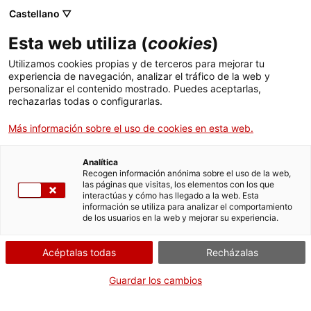
Menú
Busc
. Abrir en una nueva ventana.
Castellano ▽
Esta web utiliza (
cookies
)
ACCIÓ - Agencia para el crecimiento de las empresas
ACCIÓ - Agencia para el crecimiento de las empresas
Buscador
Utilizamos cookies propias y de terceros para mejorar tu
Inicio
experiencia de navegación, analizar el tráfico de la web y
Título de patrón/ona de moto
personalizar el contenido mostrado. Puedes aceptarlas,
rechazarlas todas o configurarlas.
Ayudas y servicios
náutica A
Más información sobre el uso de cookies en esta web.
Países
Servicios de Internacionalización
Analítica
Sectores
Recogen información anónima sobre el uso de la web,
¿Qué necesitas hacer?
las páginas que visitas, los elementos con los que
Servicios de Innovación
Servicios para Startups
interactúas y cómo has llegado a la web. Esta
Actividades
información se utiliza para analizar el comportamiento
Consulta a continuación todas las opciones
de los usuarios en la web y mejorar su experiencia.
vinculadas al trámite. Selecciona la que se
ACCIÓ
corresponda con tu caso y podrás acceder a
Acéptalas todas
Recházalas
toda la información y condiciones de
Contacto
tramitación.
Guardar los cambios
Idioma:
es