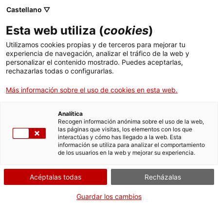
Menú
Busc
. Abrir en una nueva ventana.
Castellano ▽
Esta web utiliza (
cookies
)
ACCIÓ - Agencia para el crecimiento de las empresas
ACCIÓ - Agencia para el crecimiento de las empresas
Buscador
Utilizamos cookies propias y de terceros para mejorar tu
Inicio
Participación en la PopUp gallery del 080
experiencia de navegación, analizar el tráfico de la web y
Barcelona Fashion del mes de febrero de 2020
personalizar el contenido mostrado. Puedes aceptarlas,
rechazarlas todas o configurarlas.
Ayudas y servicios
Presentar la solicitud
Más información sobre el uso de cookies en esta web.
Países
Servicios de Internacionalización
Analítica
Sectores
Recogen información anónima sobre el uso de la web,
las páginas que visitas, los elementos con los que
Servicios de Innovación
Servicios para Startups
Por Internet
interactúas y cómo has llegado a la web. Esta
Actividades
información se utiliza para analizar el comportamiento
de los usuarios en la web y mejorar su experiencia.
. Acceder a Solicitar la partici
Iniciar
ACCIÓ
Acéptalas todas
Recházalas
CUÁNDO
Contacto
Guardar los cambios
Fuera de plazo
Idioma:
es
Del 15/10/2019 al 20/12/2019