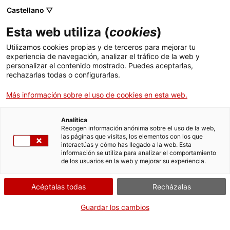
Menú
Busc
. Abrir en una nueva ventana.
Castellano ▽
Esta web utiliza (
cookies
)
ACCIÓ - Agencia para el crecimiento de las empresas
ACCIÓ - Agencia para el crecimiento de las empresas
Buscador
Utilizamos cookies propias y de terceros para mejorar tu
Inicio
experiencia de navegación, analizar el tráfico de la web y
Autorización como destiladora de
personalizar el contenido mostrado. Puedes aceptarlas,
rechazarlas todas o configurarlas.
Ayudas y servicios
subproductos de la vinificación
Más información sobre el uso de cookies en esta web.
Países
Servicios de Internacionalización
Analítica
Sectores
Recogen información anónima sobre el uso de la web,
¿Qué necesitas hacer?
las páginas que visitas, los elementos con los que
Servicios de Innovación
Servicios para Startups
interactúas y cómo has llegado a la web. Esta
Actividades
información se utiliza para analizar el comportamiento
Consulta a continuación todas las opciones
de los usuarios en la web y mejorar su experiencia.
vinculadas al trámite. Selecciona la que se
ACCIÓ
corresponda con tu caso y podrás acceder a
Acéptalas todas
Recházalas
toda la información y condiciones de
Contacto
tramitación.
Guardar los cambios
Idioma:
es