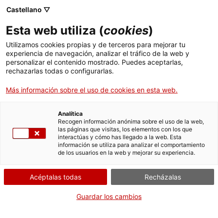
Menú
Busc
. Abrir en una nueva ventana.
Castellano ▽
Esta web utiliza (
cookies
)
ACCIÓ - Agencia para el crecimiento de las empresas
ACCIÓ - Agencia para el crecimiento de las empresas
Buscador
Utilizamos cookies propias y de terceros para mejorar tu
Inicio
Acreditación de los comités de ética de la
experiencia de navegación, analizar el tráfico de la web y
investigación (CER) y comités de ética de la
personalizar el contenido mostrado. Puedes aceptarlas,
rechazarlas todas o configurarlas.
investigación con medicamentos (CERM)
Ayudas y servicios
Más información sobre el uso de cookies en esta web.
Países
Presentar la memoria
anual de actividades de
Servicios de Internacionalización
Analítica
Sectores
Recogen información anónima sobre el uso de la web,
un comité de ética de la
las páginas que visitas, los elementos con los que
Servicios de Innovación
Servicios para Startups
interactúas y cómo has llegado a la web. Esta
Actividades
investigación con
información se utiliza para analizar el comportamiento
de los usuarios en la web y mejorar su experiencia.
medicamentos (CERM)
ACCIÓ
Acéptalas todas
Recházalas
Contacto
Guardar los cambios
Por Internet
Idioma:
es