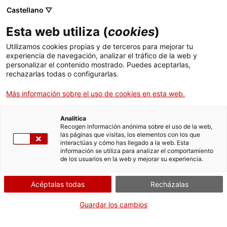
Menú
Busc
. Abrir en una nueva ventana.
Castellano ▽
Esta web utiliza (
cookies
)
ACCIÓ - Agencia para el crecimiento de las empresas
ACCIÓ - Agencia para el crecimiento de las empresas
Buscador
Utilizamos cookies propias y de terceros para mejorar tu
Inicio
Actividad Minera. Autorización de explotación
experiencia de navegación, analizar el tráfico de la web y
de recursos mineros de la sección A
personalizar el contenido mostrado. Puedes aceptarlas,
rechazarlas todas o configurarlas.
Ayudas y servicios
Solicitar la autorización de
Más información sobre el uso de cookies en esta web.
Países
explotación de recursos
Servicios de Internacionalización
Analítica
de la sección A
Sectores
Recogen información anónima sobre el uso de la web,
las páginas que visitas, los elementos con los que
Servicios de Innovación
Servicios para Startups
interactúas y cómo has llegado a la web. Esta
Actividades
información se utiliza para analizar el comportamiento
de los usuarios en la web y mejorar su experiencia.
ACCIÓ
Por Internet
Acéptalas todas
Recházalas
Contacto
. Acceder a Acceder al formula
Iniciar
Guardar los cambios
Idioma:
es
CUÁNDO