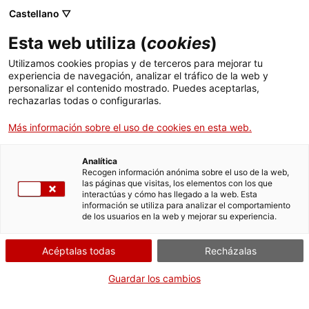
Menú
Busc
. Abrir en una nueva ventana.
Castellano ▽
Esta web utiliza (
cookies
)
ACCIÓ - Agencia para el crecimiento de las empresas
ACCIÓ - Agencia para el crecimiento de las empresas
Buscador
Utilizamos cookies propias y de terceros para mejorar tu
Inicio
Actividad Minera. Autorización de explotación
experiencia de navegación, analizar el tráfico de la web y
de recursos mineros de la sección A
personalizar el contenido mostrado. Puedes aceptarlas,
rechazarlas todas o configurarlas.
Ayudas y servicios
Modificar el proyecto de
Más información sobre el uso de cookies en esta web.
Países
explotación
Servicios de Internacionalización
Analítica
Sectores
Recogen información anónima sobre el uso de la web,
las páginas que visitas, los elementos con los que
Servicios de Innovación
Servicios para Startups
interactúas y cómo has llegado a la web. Esta
Actividades
información se utiliza para analizar el comportamiento
Por Internet
de los usuarios en la web y mejorar su experiencia.
ACCIÓ
. Acceder a Acceder al formula
Iniciar
Acéptalas todas
Recházalas
Contacto
Guardar los cambios
CUÁNDO
Idioma:
es
En cualquier momento