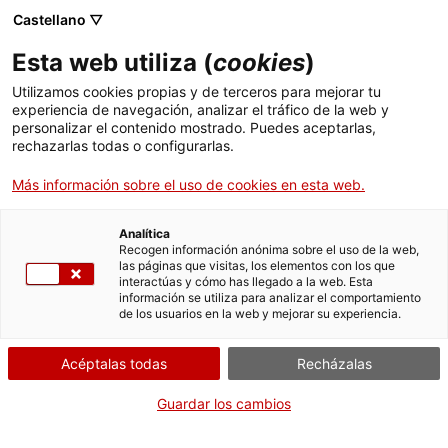
Menú
Busc
. Abrir en una nueva ventana.
Castellano ▽
Esta web utiliza (
cookies
)
ACCIÓ - Agencia para el crecimiento de las empresas
ACCIÓ - Agencia para el crecimiento de las empresas
Buscador
Utilizamos cookies propias y de terceros para mejorar tu
Inicio
Ayudas de cupones a la competitividad
experiencia de navegación, analizar el tráfico de la web y
empresarial año 2021
personalizar el contenido mostrado. Puedes aceptarlas,
rechazarlas todas o configurarlas.
Ayudas y servicios
Justificar la ayuda (2a.
Más información sobre el uso de cookies en esta web.
Países
convocatoria)
Servicios de Internacionalización
Analítica
Sectores
Recogen información anónima sobre el uso de la web,
las páginas que visitas, los elementos con los que
Servicios de Innovación
Servicios para Startups
interactúas y cómo has llegado a la web. Esta
Actividades
información se utiliza para analizar el comportamiento
Por Internet
de los usuarios en la web y mejorar su experiencia.
ACCIÓ
. Acceder a Formulario de just
Iniciar
Acéptalas todas
Recházalas
Contacto
Guardar los cambios
CUÁNDO
Idioma:
es
En cualquier momento