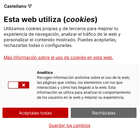
Menú
Busc
. Abrir en una nueva ventana.
Castellano ▽
Esta web utiliza (
cookies
)
ACCIÓ - Agencia para el crecimiento de las empresas
ACCIÓ - Agencia para el crecimiento de las empresas
Buscador
Utilizamos cookies propias y de terceros para mejorar tu
Inicio
Ayudas mejora en procesos aplicados en
experiencia de navegación, analizar el tráfico de la web y
plantas de tratamiento de residuos de
personalizar el contenido mostrado. Puedes aceptarlas,
rechazarlas todas o configurarlas.
terceros. TES / 290/2021
Ayudas y servicios
Más información sobre el uso de cookies en esta web.
Países
Servicios de Internacionalización
Analítica
Sectores
Recogen información anónima sobre el uso de la web,
las páginas que visitas, los elementos con los que
CUÁNDO
Servicios de Innovación
Servicios para Startups
interactúas y cómo has llegado a la web. Esta
Actividades
información se utiliza para analizar el comportamiento
En cualquier momento
de los usuarios en la web y mejorar su experiencia.
ACCIÓ
Acéptalas todas
Recházalas
QUIÉN
CÓMO
Contacto
Guardar los cambios
Empresas y profesionales
Idioma:
es