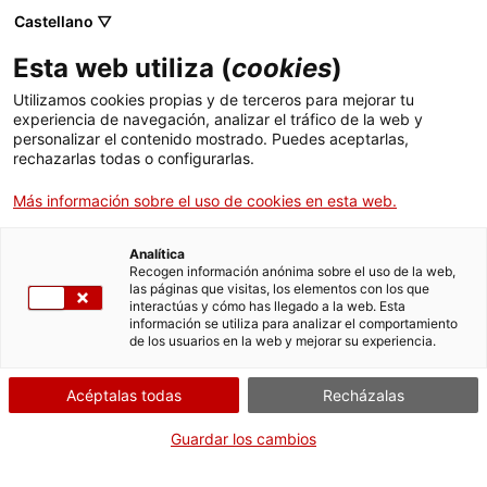
Menú
Busc
. Abrir en una nueva ventana.
Castellano ▽
Esta web utiliza (
cookies
)
ACCIÓ - Agencia para el crecimiento de las empresas
ACCIÓ - Agencia para el crecimiento de las empresas
Buscador
Utilizamos cookies propias y de terceros para mejorar tu
Inicio
experiencia de navegación, analizar el tráfico de la web y
Aprofitaments d’aigües
personalizar el contenido mostrado. Puedes aceptarlas,
rechazarlas todas o configurarlas.
Ayudas y servicios
subterrànies fins a 7.000 m3/any i
d’aigües pluvials
Más información sobre el uso de cookies en esta web.
Países
Servicios de Internacionalización
Analítica
Sectores
Recogen información anónima sobre el uso de la web,
las páginas que visitas, los elementos con los que
Servicios de Innovación
Servicios para Startups
interactúas y cómo has llegado a la web. Esta
Actividades
¿Qué necesitas hacer?
información se utiliza para analizar el comportamiento
de los usuarios en la web y mejorar su experiencia.
Consulta a continuación todas las opciones
ACCIÓ
vinculadas al trámite. Selecciona la que se
Acéptalas todas
Recházalas
corresponda con tu caso y podrás acceder a
Contacto
toda la información y condiciones de
Guardar los cambios
tramitación.
Idioma:
es