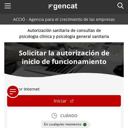
Menú
Busc
. Abrir en una nueva ventana.
ACCIÓ - Agencia para el crecimiento de las empresas
ACCIÓ - Agencia para el crecimiento de las empresas
Buscador
Inicio
Autorización sanitaria de consultas de
psicologia clínica y psicologia general sanitaria
Ayudas y servicios
Solicitar la autorización de
Países
inicio de funcionamiento
Servicios de Internacionalización
Sectores
Servicios de Innovación
Servicios para Startups
Actividades
Por Internet
ACCIÓ
. Acceder a Solicitar la autori
Iniciar
Contacto
CUÁNDO
Idioma:
es
En cualquier momento