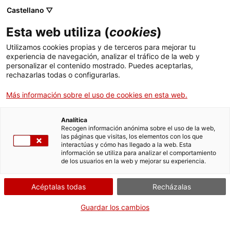
Menú
Busc
. Abrir en una nueva ventana.
Castellano ▽
Esta web utiliza (
cookies
)
ACCIÓ - Agencia para el crecimiento de las empresas
ACCIÓ - Agencia para el crecimiento de las empresas
Buscador
Utilizamos cookies propias y de terceros para mejorar tu
Inicio
Autorización de transporte privado
experiencia de navegación, analizar el tráfico de la web y
complementario de mercancías - Ámbito
personalizar el contenido mostrado. Puedes aceptarlas,
rechazarlas todas o configurarlas.
estatal (MPC)
Ayudas y servicios
Más información sobre el uso de cookies en esta web.
Países
Reducir la flota de
vehículos (disminuir las
Servicios de Internacionalización
Analítica
Sectores
Recogen información anónima sobre el uso de la web,
copias certificadas)
las páginas que visitas, los elementos con los que
Servicios de Innovación
Servicios para Startups
interactúas y cómo has llegado a la web. Esta
Actividades
información se utiliza para analizar el comportamiento
de los usuarios en la web y mejorar su experiencia.
ACCIÓ
Por Internet
Acéptalas todas
Recházalas
Contacto
. Acceder a Presentar la solic
Iniciar
Guardar los cambios
Idioma:
es