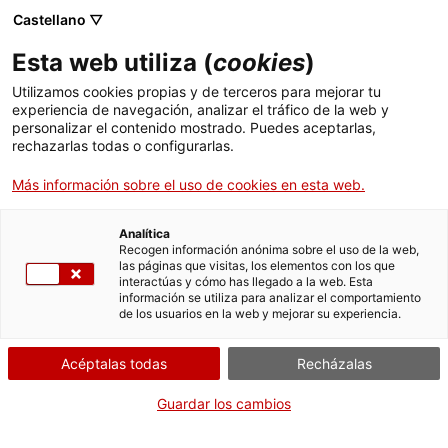
Menú
Busc
. Abrir en una nueva ventana.
Castellano ▽
Esta web utiliza (
cookies
)
ACCIÓ - Agencia para el crecimiento de las empresas
ACCIÓ - Agencia para el crecimiento de las empresas
Buscador
Utilizamos cookies propias y de terceros para mejorar tu
Inicio
experiencia de navegación, analizar el tráfico de la web y
Autorización de operador de
personalizar el contenido mostrado. Puedes aceptarlas,
rechazarlas todas o configurarlas.
Ayudas y servicios
transporte (OT)
Más información sobre el uso de cookies en esta web.
Países
Servicios de Internacionalización
Analítica
Sectores
Recogen información anónima sobre el uso de la web,
¿Qué necesitas hacer?
las páginas que visitas, los elementos con los que
Servicios de Innovación
Servicios para Startups
interactúas y cómo has llegado a la web. Esta
Actividades
información se utiliza para analizar el comportamiento
Consulta a continuación todas las opciones
de los usuarios en la web y mejorar su experiencia.
vinculadas al trámite. Selecciona la que se
ACCIÓ
corresponda con tu caso y podrás acceder a
Acéptalas todas
Recházalas
toda la información y condiciones de
Contacto
tramitación.
Guardar los cambios
Idioma:
es