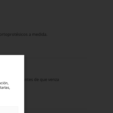
 ortoprotésicos a medida.
cia seis meses antes de que venza
ación,
tarlas,