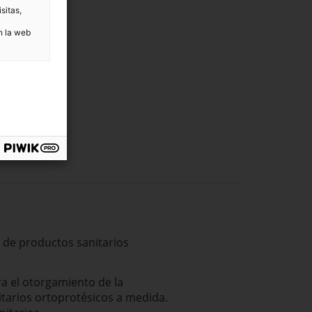
sitas,
n la web
a de productos sanitarios
ra el otorgamiento de la
itarios ortoprotésicos a medida.