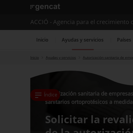
. Abrir en una nueva ventana.
ACCIÓ - Agencia para el crecimiento 
Inicio
Ayudas y servicios
Países
Inicio
Ayudas y servicios
Autorización sanitaria de emp
Servicios de 
Autorización sanitaria de empresas
Índice
sanitarios ortoprotésicos a medida
Solicitar la reva
de la autorizació