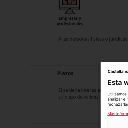
Empresas y
profesionales
A las personas físicas o jurídic
Castellan
Plazos
Esta w
Si se tiene interés en conservar 
Utilizamos
su plazo de validez.
analizar el
rechazarlas
Más inform