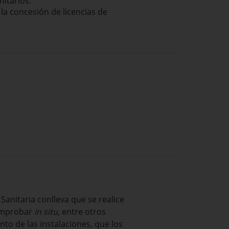
nitarios.
 la concesión de licencias de
Sanitaria conlleva que se realice
 comprobar
in situ,
entre otros
to de las instalaciones, que los