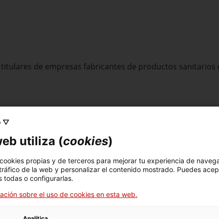
as titulares de empresas fabricantes de productos sanitarios
o ▽
eb utiliza (
cookies
)
la autorización, debe solicitarse la revalidación de la licen
 cookies propias y de terceros para mejorar tu experiencia de naveg
 tráfico de la web y personalizar el contenido mostrado. Puedes acep
 todas o configurarlas.
ación sobre el uso de cookies en esta web.
Analítica