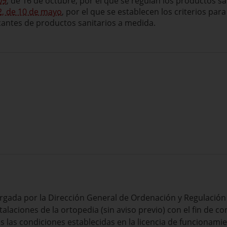
09
, de 16 de octubre, por el que se regulan los productos sa
2, de 10 de mayo
, por el que se establecen los criterios para
cantes de productos sanitarios a medida.
torgada por la Dirección General de Ordenación y Regulación 
instalaciones de la ortopedia (sin aviso previo) con el fin de
 las condiciones establecidas en la licencia de funcionamien