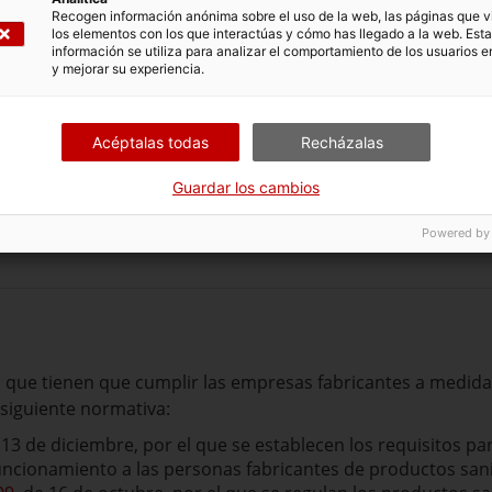
Recogen información anónima sobre el uso de la web, las páginas que vi
los elementos con los que interactúas y cómo has llegado a la web. Esta
información se utiliza para analizar el comportamiento de los usuarios e
y mejorar su experiencia.
entación.
Acéptalas todas
Recházalas
(Tipo de fichero pdf)
(Peso del fichero)
mpresas
[20 Bytes]
Guardar los cambios
Powered by
os que tienen que cumplir las empresas fabricantes a medid
 siguiente normativa:
 13 de diciembre, por el que se establecen los requisitos pa
funcionamiento a las personas fabricantes de productos san