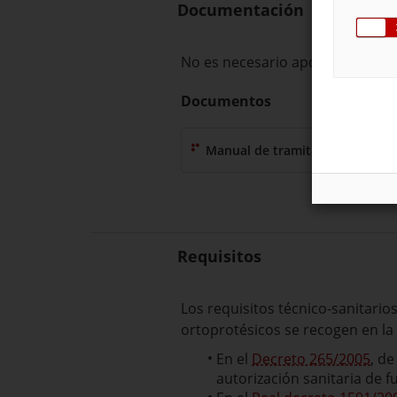
Documentación
No es necesario aportar docum
Documentos
Manual de tramitación para e
Requisitos
Los requisitos técnico-sanitari
ortoprotésicos se recogen en la
En el
Decreto 265/2005
, de
autorización sanitaria de 