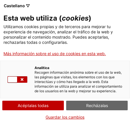
Menú
Busc
. Abrir en una nueva ventana.
Castellano ▽
Esta web utiliza (
cookies
)
ACCIÓ - Agencia para el crecimiento de las empresas
ACCIÓ - Agencia para el crecimiento de las empresas
Buscador
Utilizamos cookies propias y de terceros para mejorar tu
Inicio
Autorizaciones de vertido de aguas residuales
experiencia de navegación, analizar el tráfico de la web y
personalizar el contenido mostrado. Puedes aceptarlas,
rechazarlas todas o configurarlas.
Ayudas y servicios
Solicitar el cambio de
Más información sobre el uso de cookies en esta web.
titularidad, la extinción o
Países
la renovación de una
Servicios de Internacionalización
Analítica
Sectores
autorización de vertido de
Recogen información anónima sobre el uso de la web,
las páginas que visitas, los elementos con los que
Servicios de Innovación
Servicios para Startups
aguas residuales (sin
interactúas y cómo has llegado a la web. Esta
Actividades
información se utiliza para analizar el comportamiento
modificación de
de los usuarios en la web y mejorar su experiencia.
ACCIÓ
características)
Acéptalas todas
Recházalas
Contacto
Guardar los cambios
Idioma:
es
Por Internet
Presencialmente