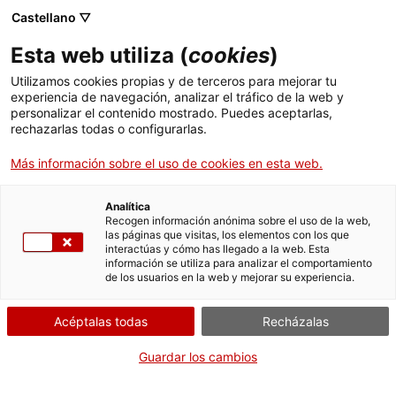
Menú
Busc
. Abrir en una nueva ventana.
Castellano ▽
Esta web utiliza (
cookies
)
ACCIÓ - Agencia para el crecimiento de las empresas
ACCIÓ - Agencia para el crecimiento de las empresas
Buscador
Utilizamos cookies propias y de terceros para mejorar tu
Inicio
Becas Equidad y acreditación del tramo de
experiencia de navegación, analizar el tráfico de la web y
renta familiar (EQUITAT)
personalizar el contenido mostrado. Puedes aceptarlas,
rechazarlas todas o configurarlas.
Ayudas y servicios
Más información sobre el uso de cookies en esta web.
Países
Servicios de Internacionalización
Analítica
Sectores
CUÁNDO
Recogen información anónima sobre el uso de la web,
las páginas que visitas, los elementos con los que
Servicios de Innovación
Servicios para Startups
En cualquier momento
interactúas y cómo has llegado a la web. Esta
Actividades
información se utiliza para analizar el comportamiento
de los usuarios en la web y mejorar su experiencia.
ACCIÓ
QUIÉN
CÓMO
Acéptalas todas
Recházalas
Contacto
Guardar los cambios
Idioma:
es