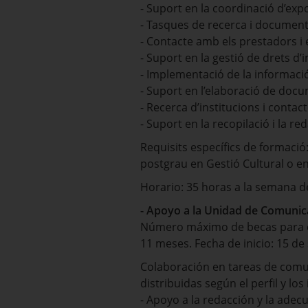
- Suport en la coordinació d’expo
- Tasques de recerca i documenta
- Contacte amb els prestadors i 
- Suport en la gestió de drets d’i
- Implementació de la informació
- Suport en l’elaboració de docum
- Recerca d’institucions i contac
- Suport en la recopilació i la r
Requisits específics de formació:
postgrau en Gestió Cultural o en 
Horario: 35 horas a la semana de 
- Apoyo a la Unidad de Comunic
Número máximo de becas para co
11 meses. Fecha de inicio: 15 d
Colaboración en tareas de comuni
distribuidas según el perfil y lo
- Apoyo a la redacción y la adec