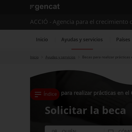
. Abrir en una nueva ventana.
ACCIÓ - Agencia para el crecimiento 
Inicio
Ayudas y servicios
Países
Inicio
Ayudas y servicios
Becas para realizar prácticas 
Servicios de 
Becas para realizar prácticas en el
Índice
Solicitar la beca
QUIÉN
CÓM