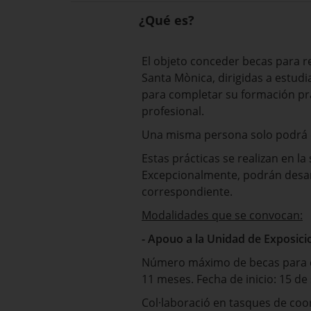
¿Qué es?
El objeto conceder becas para re
Santa Mònica, dirigidas a estudia
para completar su formación prác
profesional.
Una misma persona solo podrá o
Estas prácticas se realizan en l
Excepcionalmente, podrán desarr
correspondiente.
Modalidades que se convocan:
- Apouo a la Unidad de Exposici
Número máximo de becas para co
11 meses. Fecha de inicio: 15 d
Col·laboració en tasques de coor