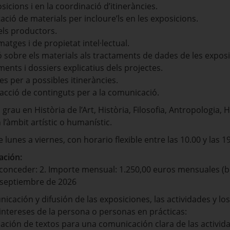
sicions i en la coordinació d’itineràncies.
ció de materials per incloure’ls en les exposicions.
els productors.
matges i de propietat intel·lectual.
 sobre els materials als tractaments de dades de les exposi
ents i dossiers explicatius dels projectes.
tes per a possibles itineràncies.
edacció de continguts per a la comunicació.
 grau en Història de l’Art, Història, Filosofia, Antropologia, 
l’àmbit artístic o humanístic.
lunes a viernes, con horario flexible entre las 10.00 y las 19
ación:
nceder: 2. Importe mensual: 1.250,00 euros mensuales (br
e septiembre de 2026
cación y difusión de las exposiciones, las actividades y lo
s intereses de la persona o personas en prácticas:
uación de textos para una comunicación clara de las activid