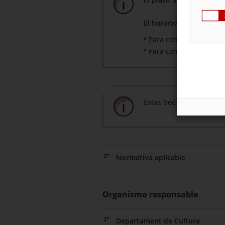
El horario de atención t
Para consultas sobre l
Para consultas sobre l
Estas becas son de trami
Normativa aplicable
Organismo responsable
Departament de Cultura