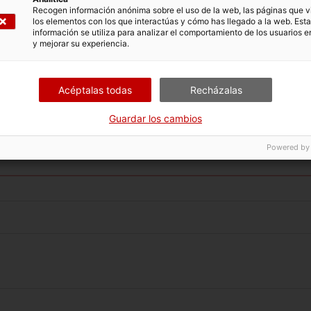
Recogen información anónima sobre el uso de la web, las páginas que vi
los elementos con los que interactúas y cómo has llegado a la web. Esta
elefónica es de 9 a 14 h. de lunes a viernes:
información se utiliza para analizar el comportamiento de los usuarios e
y mejorar su experiencia.
os contenidos de las becas:
93 316 28 10 /
info.santamonica@genca
a tramitación telemática:
93 552 91 66
Acéptalas todas
Recházalas
Guardar los cambios
tación telemática obligatoria.
Powered by