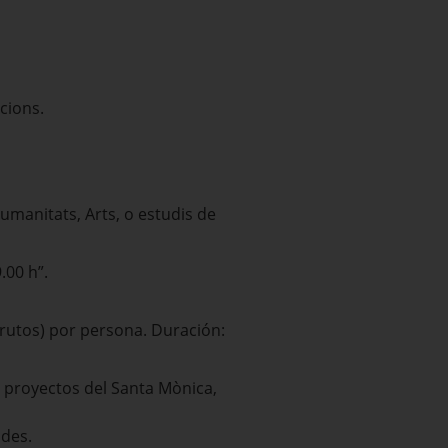
cions.
Humanitats, Arts, o estudis de
.00 h”.
utos) por persona. Duración:
s proyectos del Santa Mònica,
ades.