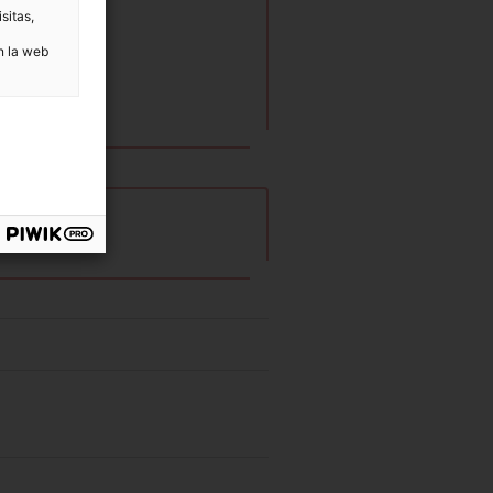
sitas,
n la web
t.cat