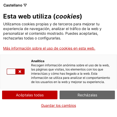
Menú
Busc
. Abrir en una nueva ventana.
Castellano ▽
Esta web utiliza (
cookies
)
ACCIÓ - Agencia para el crecimiento de las empresas
ACCIÓ - Agencia para el crecimiento de las empresas
Buscador
Utilizamos cookies propias y de terceros para mejorar tu
Inicio
Buenas prácticas de laboratorio (BPL)
experiencia de navegación, analizar el tráfico de la web y
personalizar el contenido mostrado. Puedes aceptarlas,
rechazarlas todas o configurarlas.
Ayudas y servicios
Solicitar el mantenimiento
Más información sobre el uso de cookies en esta web.
en el programa de
Países
verificación del
Servicios de Internacionalización
Analítica
Sectores
cumplimiento de las BPL
Recogen información anónima sobre el uso de la web,
las páginas que visitas, los elementos con los que
Servicios de Innovación
Servicios para Startups
interactúas y cómo has llegado a la web. Esta
Actividades
información se utiliza para analizar el comportamiento
de los usuarios en la web y mejorar su experiencia.
ACCIÓ
Por Internet
Acéptalas todas
Recházalas
Contacto
. Acceder a Solicitud de mante
Iniciar
Guardar los cambios
Idioma:
es
CUÁNDO