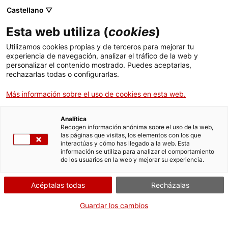
Menú
Busc
. Abrir en una nueva ventana.
Castellano ▽
Esta web utiliza (
cookies
)
ACCIÓ - Agencia para el crecimiento de las empresas
ACCIÓ - Agencia para el crecimiento de las empresas
Buscador
Utilizamos cookies propias y de terceros para mejorar tu
Inicio
Subvenciones para la organización de
experiencia de navegación, analizar el tráfico de la web y
actividades culturales con motivo de la
personalizar el contenido mostrado. Puedes aceptarlas,
rechazarlas todas o configurarlas.
Conferencia Mundial promovida por la
Ayudas y servicios
UNESCO Mondiacult 2025 (CLT539).
Más información sobre el uso de cookies en esta web.
Países
Sol·licitar la subvenció
Servicios de Internacionalización
Analítica
Sectores
Recogen información anónima sobre el uso de la web,
las páginas que visitas, los elementos con los que
Servicios de Innovación
Servicios para Startups
interactúas y cómo has llegado a la web. Esta
Actividades
información se utiliza para analizar el comportamiento
de los usuarios en la web y mejorar su experiencia.
Por Internet
ACCIÓ
Iniciar
Acéptalas todas
Recházalas
Contacto
Guardar los cambios
CUÁNDO
Idioma:
es
Fuera de plazo