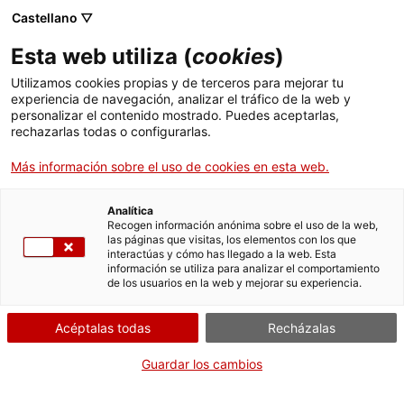
Menú
Busc
. Abrir en una nueva ventana.
Castellano ▽
Esta web utiliza (
cookies
)
ACCIÓ - Agencia para el crecimiento de las empresas
ACCIÓ - Agencia para el crecimiento de las empresas
Buscador
Utilizamos cookies propias y de terceros para mejorar tu
Inicio
Comunicación previa municipal de
experiencia de navegación, analizar el tráfico de la web y
establecimientos no permanentes
personalizar el contenido mostrado. Puedes aceptarlas,
rechazarlas todas o configurarlas.
desmontables (trámite FUE municipal)
Ayudas y servicios
Más información sobre el uso de cookies en esta web.
Países
Comunicar
Servicios de Internacionalización
Analítica
Sectores
Recogen información anónima sobre el uso de la web,
las páginas que visitas, los elementos con los que
Servicios de Innovación
Servicios para Startups
interactúas y cómo has llegado a la web. Esta
Actividades
información se utiliza para analizar el comportamiento
de los usuarios en la web y mejorar su experiencia.
Iniciar
ACCIÓ
Acéptalas todas
Recházalas
CUÁNDO
Contacto
En cualquier momento
Guardar los cambios
Idioma:
es