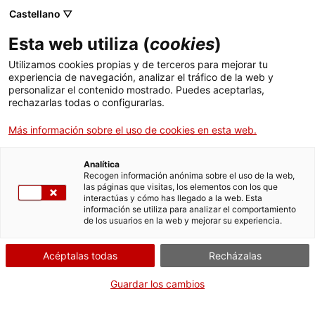
Menú
Busc
. Abrir en una nueva ventana.
Castellano ▽
Esta web utiliza (
cookies
)
ACCIÓ - Agencia para el crecimiento de las empresas
ACCIÓ - Agencia para el crecimiento de las empresas
Buscador
Utilizamos cookies propias y de terceros para mejorar tu
Inicio
Concesiones mineras de explotación
experiencia de navegación, analizar el tráfico de la web y
personalizar el contenido mostrado. Puedes aceptarlas,
rechazarlas todas o configurarlas.
Ayudas y servicios
Modificar el Programa de
Más información sobre el uso de cookies en esta web.
Restauración
Países
Servicios de Internacionalización
Analítica
Sectores
Recogen información anónima sobre el uso de la web,
las páginas que visitas, los elementos con los que
Servicios de Innovación
Servicios para Startups
interactúas y cómo has llegado a la web. Esta
Actividades
Por Internet
información se utiliza para analizar el comportamiento
de los usuarios en la web y mejorar su experiencia.
. Acceder a Accede al formular
Iniciar
ACCIÓ
Acéptalas todas
Recházalas
Contacto
CUÁNDO
Guardar los cambios
En cualquier momento
Idioma:
es