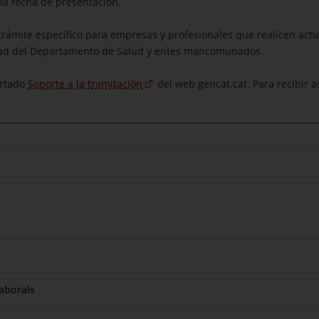
la fecha de presentación.
trámite específico para empresas y profesionales que realicen act
idad del Departamento de Salud y entes mancomunados.
artado
Soporte a la tramitación
del web gencat.cat. Para recibir a
aborals