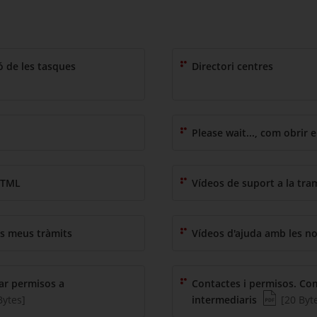
(Tipo de fichero pdf)
 de les tasques
Directori centres
df)
ro)
Please wait..., com obrir 
HTML
Vídeos de suport a la tra
ls meus tràmits
Vídeos d'ajuda amb les no
ar permisos a
Contactes i permisos. Co
 fichero pdf)
o del fichero)
(Tipo de fi
(Peso de
Bytes]
intermediaris
[20 Byt