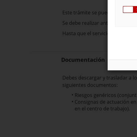
Este trámite se puede solicitar
Se debe realizar antes del inicio
Hasta que el servicio de prevenc
Documentación
Debes descargar y trasladar a l
siguientes documentos:
Riesgos genéricos (conjunt
Consignas de actuación en 
en el centro de trabajo).