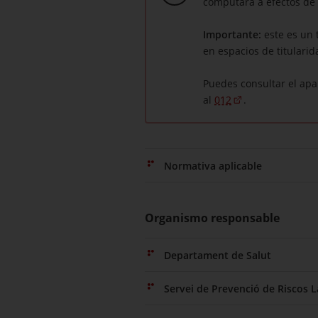
computará a efectos de 
Importante:
este es un 
en espacios de titular
Puedes consultar el ap
al
012
.
Normativa aplicable
Organismo responsable
Departament de Salut
Servei de Prevenció de Riscos L