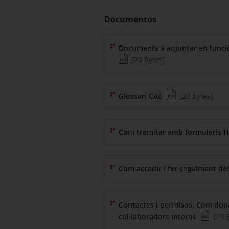
Documentos
Documents a adjuntar en funció
(Peso del fichero)
[20 Bytes]
(Tipo de fichero p
(Peso del fiche
Glossari CAE
[20 Bytes]
Com tramitar amb formularis 
Com accedir i fer seguiment de
Contactes i permisos. Com don
(Tipo de
(Pes
col·laboradors interns
[20 