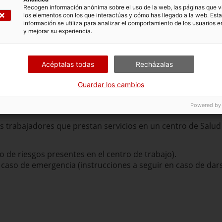
Recogen información anónima sobre el uso de la web, las páginas que vi
los elementos con los que interactúas y cómo has llegado a la web. Esta
 en cualquier momento.
información se utiliza para analizar el comportamiento de los usuarios e
y mejorar su experiencia.
 de las actividades, con un mínimo de 10 días hábiles de ant
ión no haya validado los datos, no se podrán realizar las t
Acéptalas todas
Recházalas
Guardar los cambios
Powered by
os trabajadores que prestan servicios en un centro de Sal
o de riesgos presentes en el centro de trabajo).
caso de emergencia (instrucciones a seguir en caso de dar