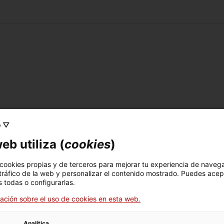
o ▽
eb utiliza (
cookies
)
nales autónomos u organismos que deban prestar servicios 
e dé concurrencia de actividades, aunque no exista una re
 cookies propias y de terceros para mejorar tu experiencia de naveg
 tráfico de la web y personalizar el contenido mostrado. Puedes acep
 todas o configurarlas.
ación sobre el uso de cookies en esta web.
Analítica