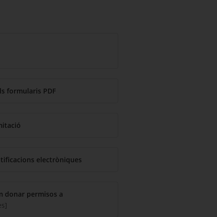
els formularis PDF
mitació
tificacions electròniques
m donar permisos a
chero pdf)
l fichero)
es]