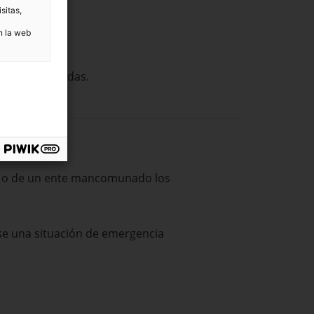
sitas,
n la web
elación.
areas contratadas.
ud o de un ente mancomunado los
se una situación de emergencia