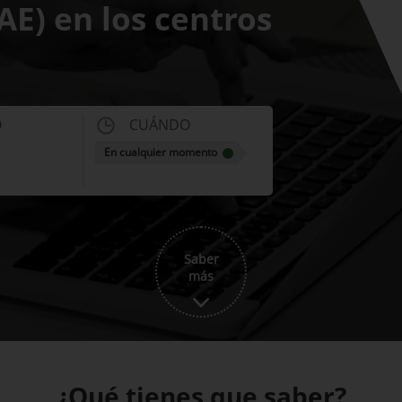
AE) en los centros
O
CUÁNDO
En cualquier momento
Saber
más
¿Qué tienes que saber?