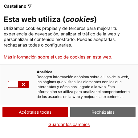
Menú
Busc
. Abrir en una nueva ventana.
Castellano ▽
Esta web utiliza (
cookies
)
ACCIÓ - Agencia para el crecimiento de las empresas
ACCIÓ - Agencia para el crecimiento de las empresas
Buscador
Utilizamos cookies propias y de terceros para mejorar tu
Inicio
Declaración trimestral de volumen de agua
experiencia de navegación, analizar el tráfico de la web y
(modelo B6)
personalizar el contenido mostrado. Puedes aceptarlas,
rechazarlas todas o configurarlas.
Ayudas y servicios
Declaración de lecturas de
Más información sobre el uso de cookies en esta web.
Países
contadores (B6)
Servicios de Internacionalización
Analítica
Sectores
Recogen información anónima sobre el uso de la web,
las páginas que visitas, los elementos con los que
Servicios de Innovación
Servicios para Startups
interactúas y cómo has llegado a la web. Esta
Actividades
información se utiliza para analizar el comportamiento
Por Internet
Presencialmente
de los usuarios en la web y mejorar su experiencia.
ACCIÓ
. Acceder a Trámites en linea
Iniciar
Consulta dónde
Acéptalas todas
Recházalas
Contacto
Infórmate sobre otras formas de tramitar
Guardar los cambios
Idioma:
es