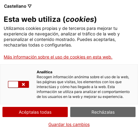
Menú
Busc
. Abrir en una nueva ventana.
Castellano ▽
Esta web utiliza (
cookies
)
ACCIÓ - Agencia para el crecimiento de las empresas
ACCIÓ - Agencia para el crecimiento de las empresas
Buscador
Utilizamos cookies propias y de terceros para mejorar tu
Inicio
Declaraciones responsables de una fundación
experiencia de navegación, analizar el tráfico de la web y
personalizar el contenido mostrado. Puedes aceptarlas,
rechazarlas todas o configurarlas.
Ayudas y servicios
Presentar declaraciones
Más información sobre el uso de cookies en esta web.
responsables de
Países
relaciones laborales o
Servicios de Internacionalización
Analítica
Sectores
professionales con
Recogen información anónima sobre el uso de la web,
las páginas que visitas, los elementos con los que
Servicios de Innovación
Servicios para Startups
patronos
interactúas y cómo has llegado a la web. Esta
Actividades
información se utiliza para analizar el comportamiento
de los usuarios en la web y mejorar su experiencia.
ACCIÓ
Acéptalas todas
Recházalas
Por Internet
Contacto
Guardar los cambios
. Acceder a Presentar
Iniciar
Idioma:
es