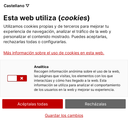
Menú
Busc
. Abrir en una nueva ventana.
Castellano ▽
Esta web utiliza (
cookies
)
ACCIÓ - Agencia para el crecimiento de las empresas
ACCIÓ - Agencia para el crecimiento de las empresas
Buscador
Utilizamos cookies propias y de terceros para mejorar tu
Inicio
Ejercicio de los derechos de protección de
experiencia de navegación, analizar el tráfico de la web y
datos personales (derechos ARSO-POL) en el
personalizar el contenido mostrado. Puedes aceptarlas,
rechazarlas todas o configurarlas.
ámbito de salud
Ayudas y servicios
Más información sobre el uso de cookies en esta web.
Países
Solicitar el derecho de
rectificación
Servicios de Internacionalización
Analítica
Sectores
Recogen información anónima sobre el uso de la web,
las páginas que visitas, los elementos con los que
Servicios de Innovación
Servicios para Startups
interactúas y cómo has llegado a la web. Esta
Actividades
información se utiliza para analizar el comportamiento
de los usuarios en la web y mejorar su experiencia.
Por Internet
Presencialmente
ACCIÓ
Acéptalas todas
Recházalas
. Acceder a Solicitar el ejercicio del derecho
Iniciar
Consulta dónde
Contacto
Guardar los cambios
CUÁNDO
Idioma:
es