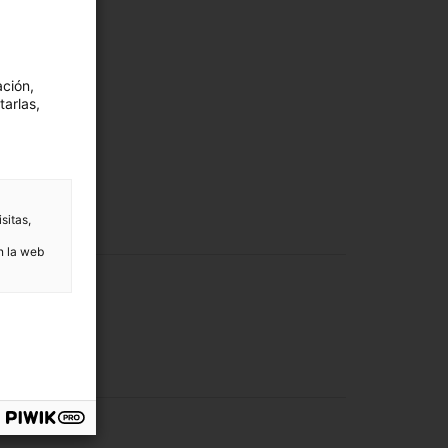
ación,
tarlas,
sitas,
n la web