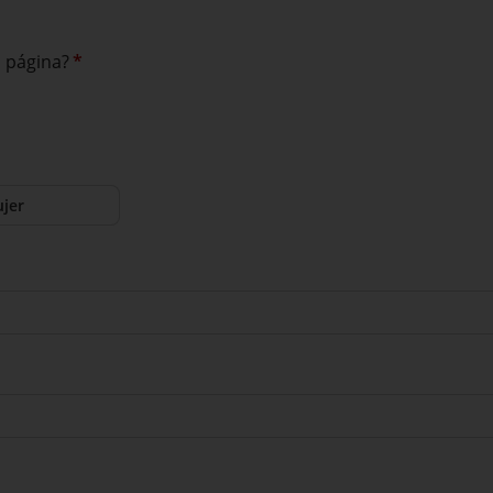
a página?
*
jer