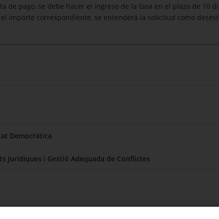
a de pago, se debe hacer el ingreso de la tasa en el plazo de 10 dí
el importe correspondiente, se entenderá la solicitud como desest
itat Democràtica
ats Jurídiques i Gestió Adequada de Conflictes