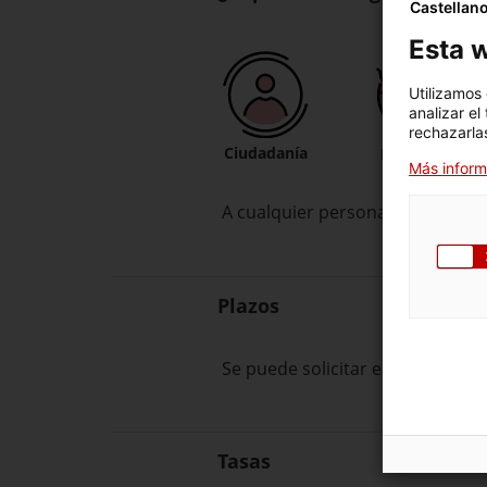
Castellan
Esta w
Utilizamos
analizar el
rechazarlas
Ciudadanía
Entidades
Más inform
A cualquier persona física o juríd
Plazos
Se puede solicitar en cualquie
Tasas