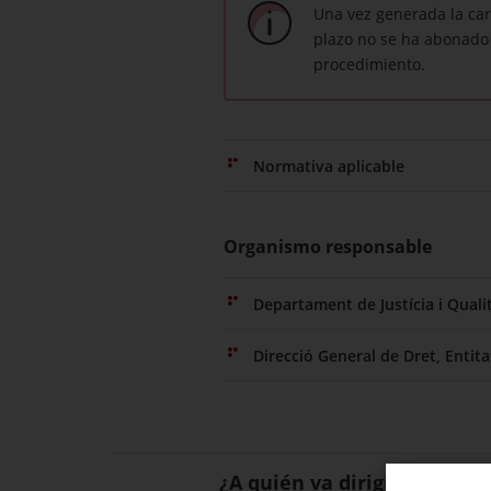
Una vez generada la cart
plazo no se ha abonado 
procedimiento.
Normativa aplicable
Organismo responsable
Departament de Justícia i Qual
Direcció General de Dret, Entit
¿A quién va dirigido?