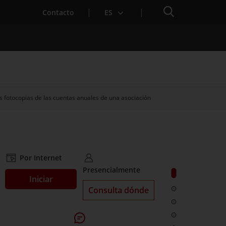
Buscador
Contacto
ES
las fotocopias de las cuentas anuales de una asociación
para Startups
Por Internet
Presencialmente
Ir a: Solicitar
. Acceder a Solicitar
Iniciar
Consulta dónde
Ir a: ¿Qué es?
Ir a: ¿A quién 
Ir a: Plazos