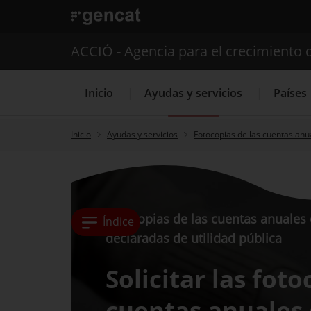
. Abrir en una nueva ventana.
ACCIÓ - Agencia para el crecimiento 
Inicio
Ayudas y servicios
Países
Inicio
Ayudas y servicios
Fotocopias de las cuentas anua
Servicios de 
Fotocopias de las cuentas anuales
Índice
declaradas de utilidad pública
Solicitar las foto
cuentas anuales