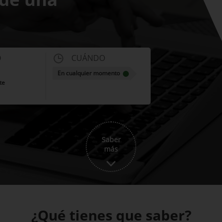
O
CUÁNDO
En cualquier momento
te
Saber
más
¿Qué tienes que saber?