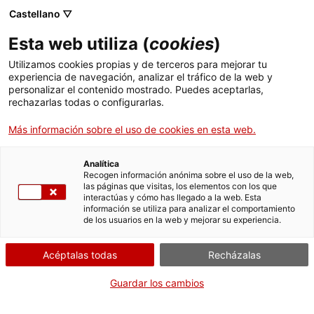
Menú
Busc
. Abrir en una nueva ventana.
Castellano ▽
Esta web utiliza (
cookies
)
ACCIÓ - Agencia para el crecimiento de las empresas
ACCIÓ - Agencia para el crecimiento de las empresas
Buscador
Utilizamos cookies propias y de terceros para mejorar tu
Inicio
Informes periódicos de instalaciones de Rayos
experiencia de navegación, analizar el tráfico de la web y
X con finalidad de diagnóstico médico y
personalizar el contenido mostrado. Puedes aceptarlas,
rechazarlas todas o configurarlas.
veterinario
Ayudas y servicios
Más información sobre el uso de cookies en esta web.
Países
Presentar el informe
Servicios de Internacionalización
Analítica
Sectores
Recogen información anónima sobre el uso de la web,
las páginas que visitas, los elementos con los que
Servicios de Innovación
Servicios para Startups
interactúas y cómo has llegado a la web. Esta
Actividades
información se utiliza para analizar el comportamiento
Por Internet
de los usuarios en la web y mejorar su experiencia.
ACCIÓ
. Acceder a Acceder al formula
Iniciar
Acéptalas todas
Recházalas
Contacto
CUÁNDO
Guardar los cambios
En cualquier momento
Idioma:
es