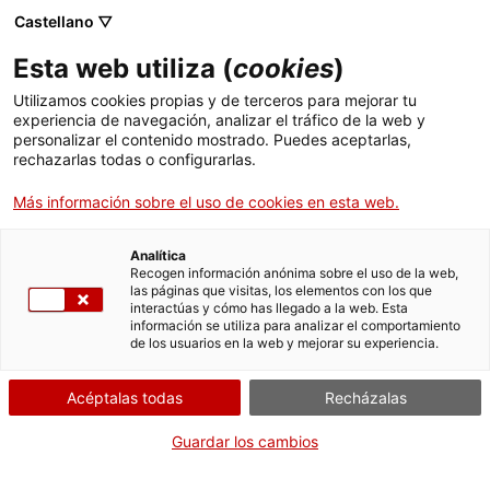
Menú
Busc
. Abrir en una nueva ventana.
Castellano ▽
Esta web utiliza (
cookies
)
ACCIÓ - Agencia para el crecimiento de las empresas
ACCIÓ - Agencia para el crecimiento de las empresas
Buscador
Utilizamos cookies propias y de terceros para mejorar tu
Inicio
Inscripción en el Registro de laboratorios de
experiencia de navegación, analizar el tráfico de la web y
salud ambiental y alimentaria de Cataluña
personalizar el contenido mostrado. Puedes aceptarlas,
rechazarlas todas o configurarlas.
Ayudas y servicios
Cancelar la inscripción
Más información sobre el uso de cookies en esta web.
Países
Servicios de Internacionalización
Analítica
Sectores
Recogen información anónima sobre el uso de la web,
las páginas que visitas, los elementos con los que
Servicios de Innovación
Servicios para Startups
Por Internet
interactúas y cómo has llegado a la web. Esta
Actividades
información se utiliza para analizar el comportamiento
de los usuarios en la web y mejorar su experiencia.
. Acceder a Comunica la baja
Iniciar
ACCIÓ
Acéptalas todas
Recházalas
CUÁNDO
Contacto
Guardar los cambios
En cualquier momento
Idioma:
es