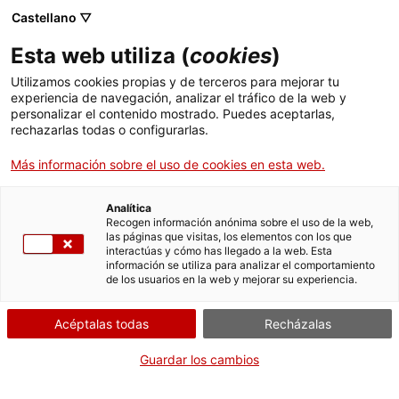
Menú
Busc
. Abrir en una nueva ventana.
Castellano ▽
Esta web utiliza (
cookies
)
ACCIÓ - Agencia para el crecimiento de las empresas
ACCIÓ - Agencia para el crecimiento de las empresas
Buscador
Utilizamos cookies propias y de terceros para mejorar tu
Inicio
Línea de préstamos en condiciones
experiencia de navegación, analizar el tráfico de la web y
preferentes para la financiación de proyectos
personalizar el contenido mostrado. Puedes aceptarlas,
rechazarlas todas o configurarlas.
de inversión y desarrollo industrial (Industria
Ayudas y servicios
4.0)
Más información sobre el uso de cookies en esta web.
Países
Aportar documentación
Servicios de Internacionalización
Analítica
Sectores
2023
Recogen información anónima sobre el uso de la web,
las páginas que visitas, los elementos con los que
Servicios de Innovación
Servicios para Startups
interactúas y cómo has llegado a la web. Esta
Actividades
información se utiliza para analizar el comportamiento
de los usuarios en la web y mejorar su experiencia.
ACCIÓ
Por Internet
Acéptalas todas
Recházalas
Contacto
. Acceder a Descargar el formu
Iniciar
Guardar los cambios
Idioma:
es
CUÁNDO