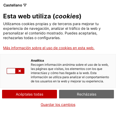
Menú
Busc
. Abrir en una nueva ventana.
Castellano ▽
Esta web utiliza (
cookies
)
ACCIÓ - Agencia para el crecimiento de las empresas
ACCIÓ - Agencia para el crecimiento de las empresas
Buscador
Utilizamos cookies propias y de terceros para mejorar tu
Inicio
Declaración de idoneidad de la Unidad de
experiencia de navegación, analizar el tráfico de la web y
experiencia para la atención a las personas
personalizar el contenido mostrado. Puedes aceptarlas,
rechazarlas todas o configurarlas.
afectadas por el síndrome de sensibilización
Ayudas y servicios
central
Más información sobre el uso de cookies en esta web.
Países
Renovar la declaración de
Servicios de Internacionalización
Analítica
Sectores
idoneidad
Recogen información anónima sobre el uso de la web,
las páginas que visitas, los elementos con los que
Servicios de Innovación
Servicios para Startups
interactúas y cómo has llegado a la web. Esta
Actividades
información se utiliza para analizar el comportamiento
de los usuarios en la web y mejorar su experiencia.
ACCIÓ
Por Internet
Acéptalas todas
Recházalas
Contacto
. Acceder a Renovar la declara
Iniciar
Guardar los cambios
Idioma:
es
CUÁNDO