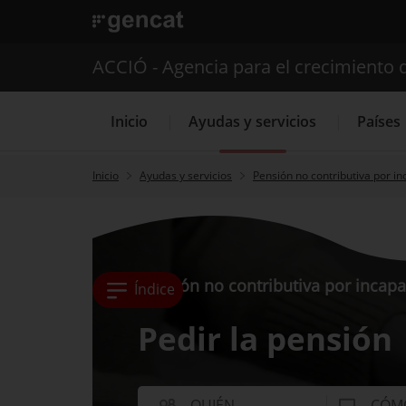
. Abrir en una nueva ventana.
ACCIÓ - Agencia para el crecimiento 
Inicio
Ayudas y servicios
Países
Inicio
Ayudas y servicios
Pensión no contributiva por i
Servicios de 
Pensión no contributiva por incap
Índice
Pedir la pensión
QUIÉN
CÓM