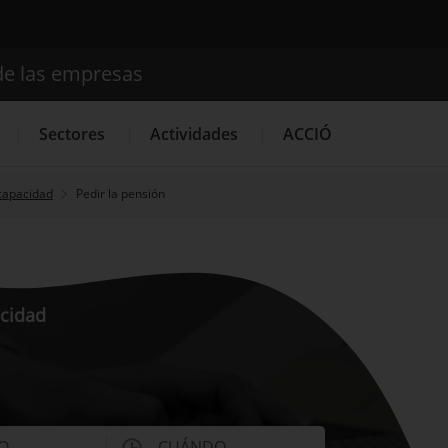
de las empresas
Buscador
Sectores
Actividades
ACCIÓ
ncapacidad
Pedir la pensión
Internacionalización
Servicios de Innovación
Servicios 
acidad
O
CUÁNDO