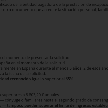
tificado de la entidad pagadora de la prestación de incapac
er otro documento que acredite la situación personal, fami
 el momento de presentar la solicitud.
paña en el momento de la solicitud.
egalmente en España durante al menos
5 años
; 2 de esos añ
 la fecha de la solicitud.
idad reconocido igual o superior al 65%
.
o superiores a 8.803,20 € anuales.
— cónyuge o familiares hasta el segundo grado de consangui
os —
tampoco pueden superar el límite de ingresos establec