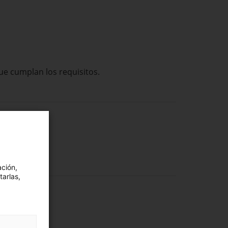
ue cumplan los requisitos.
ación,
tarlas,