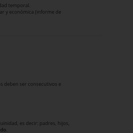
idad temporal.
liar y económica (informe de
os deben ser consecutivos e
nidad, es decir: padres, hijos,
ido
.