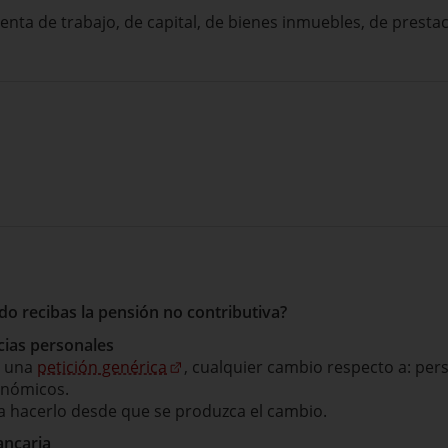
enta de trabajo, de capital, de bienes inmuebles, de presta
o recibas la pensión no contributiva?
cias personales
e una
petición genérica
, cualquier cambio respecto a: per
onómicos.
a hacerlo desde que se produzca el cambio.
ancaria