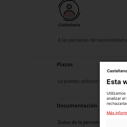
Ciudadanía
A las personas de nacionalidad e
Plazos
Castellan
Esta w
La puedes solicitar en cualquie
Utilizamos
analizar el
rechazarlas
Documentación
Más inform
Datos de la persona solicitante