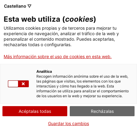
Menú
Busc
. Abrir en una nueva ventana.
Castellano ▽
Esta web utiliza (
cookies
)
ACCIÓ - Agencia para el crecimiento de las empresas
ACCIÓ - Agencia para el crecimiento de las empresas
Buscador
Utilizamos cookies propias y de terceros para mejorar tu
Inicio
experiencia de navegación, analizar el tráfico de la web y
Premio Cataluña de Ecodiseño 2025
personalizar el contenido mostrado. Puedes aceptarlas,
rechazarlas todas o configurarlas.
Ayudas y servicios
Más información sobre el uso de cookies en esta web.
Países
Servicios de Internacionalización
Analítica
¿Qué necesitas hacer?
Sectores
Recogen información anónima sobre el uso de la web,
las páginas que visitas, los elementos con los que
Servicios de Innovación
Servicios para Startups
Consulta a continuación todas las opciones
interactúas y cómo has llegado a la web. Esta
Actividades
información se utiliza para analizar el comportamiento
vinculadas al trámite. Selecciona la que se
de los usuarios en la web y mejorar su experiencia.
corresponda con tu caso y podrás acceder a
ACCIÓ
toda la información y condiciones de
Acéptalas todas
Recházalas
tramitación.
Contacto
Guardar los cambios
Idioma:
es