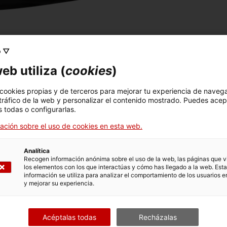
o ▽
s opciones vinculadas al trámite. Selecciona la que se cor
eb utiliza (
cookies
)
condiciones de tramitación.
 cookies propias y de terceros para mejorar tu experiencia de naveg
 tráfico de la web y personalizar el contenido mostrado. Puedes acep
 todas o configurarlas.
ación sobre el uso de cookies en esta web.
Analítica
Recogen información anónima sobre el uso de la web, las páginas que vi
los elementos con los que interactúas y cómo has llegado a la web. Esta
información se utiliza para analizar el comportamiento de los usuarios e
y mejorar su experiencia.
Acéptalas todas
Recházalas