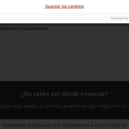
Guardar los cambios
Powered by
diversas instalaciones
¿No sabes por dónde empezar?
 saber qué ayudas y servicios pueden encajar mejor con tu
Cuéntanos qué buscas y te ayudaremos a encontrarlo