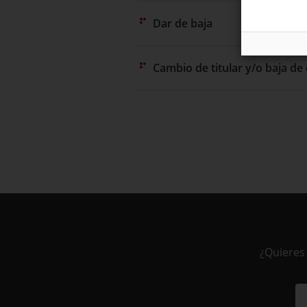
Dar de baja
Cambio de titular y/o baja de 
¿Quieres