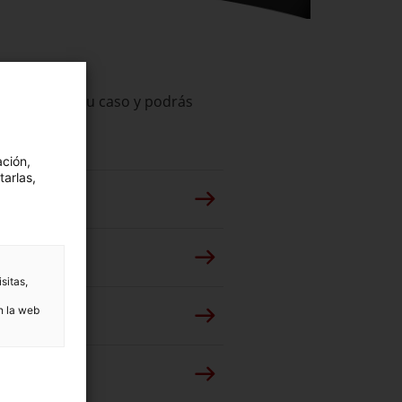
responda con tu caso y podrás
ación,
tarlas,
sitas,
n la web