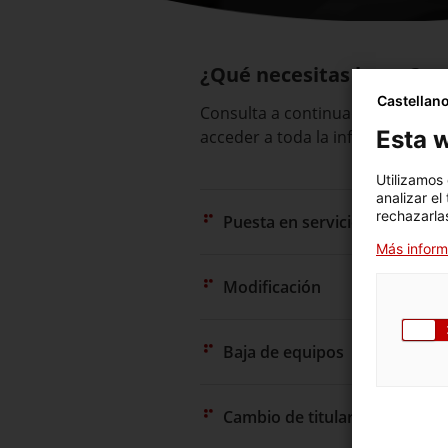
¿Qué necesitas hacer?
Castellan
Consulta a continuación todas la
Esta w
acceder a toda la información y 
Utilizamos
analizar el
rechazarlas
Puesta en servicio
Más inform
Modificación
Baja de equipos
Cambio de titular