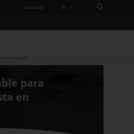
Buscador
Contacto
ES
caciones y baja)
para Startups
able para
sta en