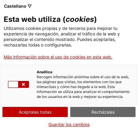
Menú
Busc
. Abrir en una nueva ventana.
Castellano ▽
Esta web utiliza (
cookies
)
ACCIÓ - Agencia para el crecimiento de las empresas
ACCIÓ - Agencia para el crecimiento de las empresas
Buscador
Utilizamos cookies propias y de terceros para mejorar tu
Inicio
Presentación de la declaración responsable
experiencia de navegación, analizar el tráfico de la web y
para instalaciones térmicas en edificios
personalizar el contenido mostrado. Puedes aceptarlas,
rechazarlas todas o configurarlas.
(puesta en servicio, modificaciones y baja)
Ayudas y servicios
Más información sobre el uso de cookies en esta web.
Países
Puesta en servicio
Servicios de Internacionalización
Analítica
Sectores
Recogen información anónima sobre el uso de la web,
las páginas que visitas, los elementos con los que
Servicios de Innovación
Servicios para Startups
interactúas y cómo has llegado a la web. Esta
Actividades
información se utiliza para analizar el comportamiento
Por Internet
de los usuarios en la web y mejorar su experiencia.
ACCIÓ
. Acceder a Presentar la decla
Iniciar
Acéptalas todas
Recházalas
Contacto
CUÁNDO
Guardar los cambios
En cualquier momento
Idioma:
es